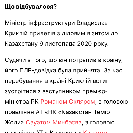
Що
відбувалося?
Міністр інфраструктури Владислав
Криклій прилетів з діловим візитом до
Казахстану 9 листопада 2020 року.
Судячи з того, що він потрапив в країну,
його ПЛР-довідка була прийнята. За час
перебування в країні Криклій встиг
зустрітися з заступником прем’єр-
міністра РК
Романом Скляром
, з головою
правління АТ «НК «Қазақстан Темір
Жоли»
Сауатом Минбаєва
, з головою
правління АТ « Казпочта »
Канатом