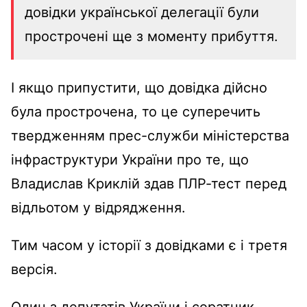
довідки української делегації були
прострочені ще з моменту прибуття.
І якщо припустити, що довідка дійсно
була прострочена, то це суперечить
твердженням прес-служби міністерства
інфраструктури України про те, що
Владислав Криклій здав ПЛР-тест перед
відльотом у відрядження.
Тим часом у історії з довідками є і третя
версія.
Один з депутатів України і соратник