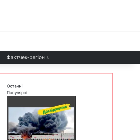
Facebook
X
YouTube
Instagram
Telegram
TikTok
Sea
и
Фактчек-регіон
Останні
Популярні