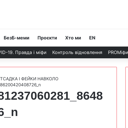
БезБ-меми
Проєкти
Хто ми
EN
ID-19. Правда і міфи
Контроль відновлення
PROМіф
ИТСАДКА І ФЕЙКИ НАВКОЛО
586200420408726_n
81237060281_8648
6_n