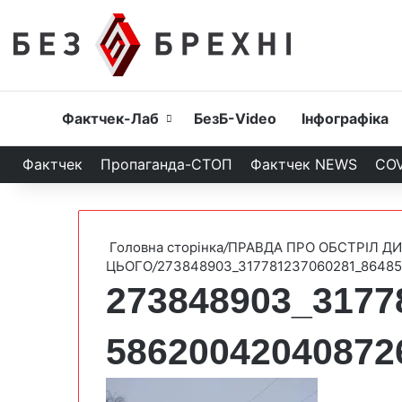
Головна
Фактчек-Лаб
БезБ-Video
Інфографіка
Фактчек
Пропаганда-СТОП
Фактчек NEWS
COV
Головна сторінка
/
ПРАВДА ПРО ОБСТРІЛ Д
ЦЬОГО
/
273848903_317781237060281_8648
273848903_3177
58620042040872