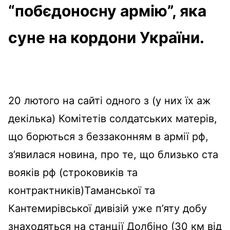
“побєдоносну армію”, яка
суне на кордони України.
20 лютого на сайті одного з (у них їх аж
декілька) Комітетів солдатських матерів,
що борються з беззаконням в армії рф,
з’явилася новина, про те, що близько ста
вояків рф (строковиків та
контрактників)Таманської та
Кантемирівської дивізій уже п’яту добу
знаходяться на станції Долбіно (30 км від