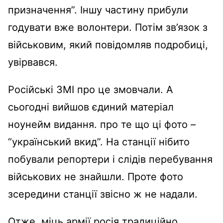
призначення”. Іншу частину прибули
годувати вже волонтери. Потім зв’язок з
військовим, який повідомляв подробиці,
увірвався.
Російські ЗМІ про це змовчали. А
сьогодні вийшов єдиний матеріал
ноунейм видання. про те що ці фото –
“український вкид”. На станції нібито
побували репортери і слідів перебування
військових не знайшли. Проте фото
зсередини станції звісно ж не надали.
Отже, міць армії росія традиційно