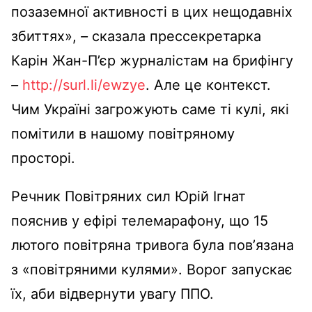
позаземної активності в цих нещодавніх
збиттях»,
–
сказала прессекретарка
Карін Жан-П’єр журналістам на брифінгу
–
http://surl.li/ewzye
. Але це контекст.
Чим Україні загрожують саме ті кулі, які
помітили в нашому повітряному
просторі.
Речник Повітряних сил Юрій Ігнат
пояснив у ефірі телемарафону, що 15
лютого повітряна тривога була повʼязана
з «повітряними кулями». Ворог запускає
їх, аби відвернути увагу ППО.