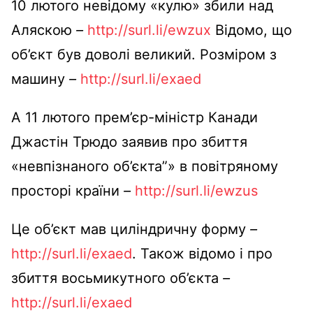
10 лютого невідому «кулю» збили над
Аляскою
–
http://surl.li/ewzux
Відомо, що
об’єкт був доволі великий. Розміром з
машину
–
http://surl.li/exaed
А 11 лютого прем’єр-міністр Канади
Джастін Трюдо заявив про збиття
«невпізнаного об’єкта”» в повітряному
просторі країни
–
http://surl.li/ewzus
Це об’єкт мав циліндричну форму
–
http://surl.li/exaed
. Також відомо і про
збиття восьмикутного об’єкта
–
http://surl.li/exaed