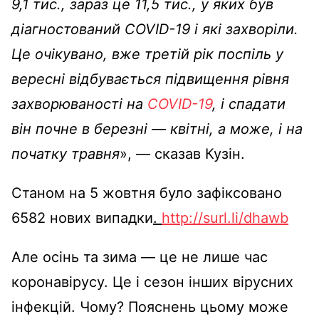
9,1 тис., зараз це 11,5 тис., у яких був
діагностований COVID-19 і які захворіли.
Це очікувано, вже третій рік поспіль у
вересні відбувається підвищення рівня
захворюваності на
COVID-19
, і спадати
він почне в березні
—
квітні, а може, і на
початку травня
», — сказав Кузін.
Станом на 5 жовтня було зафіксовано
6582 нових випадки
.
http://surl.li/dhawb
Але осінь та зима — це не лише час
коронавірусу. Це і сезон інших вірусних
інфекцій. Чому? Пояснень цьому може