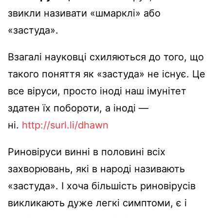
звикли називати «шмарклі» або
«застуда».
Взагалі науковці схиляються до того, що
такого поняття як «застуда» не існує. Це
все віруси, просто іноді наш імунітет
здатен їх побороти, а іноді —
ні.
http://surl.li/dhawn
Риновіруси винні в половині всіх
захворювань, які в народі називають
«застуда». І хоча більшість риновірусів
викликають дуже легкі симптоми, є і