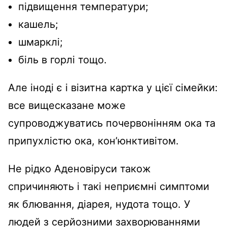
підвищення температури;
кашель;
шмарклі;
біль в горлі тощо.
Але іноді є і візитна картка у цієї сімейки:
все вищесказане може
супроводжуватись почервонінням ока та
припухлістю ока, кон’юнктивітом.
Не рідко Аденовіруси також
спричиняють і такі неприємні симптоми
як блювання, діарея, нудота тощо. У
людей з серйозними захворюваннями