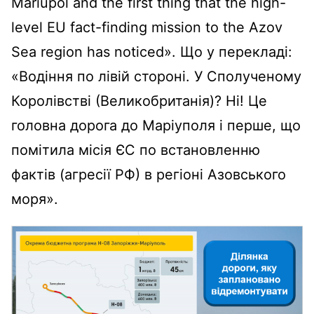
Mariupol and the first thing that the high-
level EU fact-finding mission to the Azov
Sea region has noticed». Що у перекладі:
«Водіння по лівій стороні. У Сполученому
Королівстві (Великобританія)? Ні! Це
головна дорога до Маріуполя і перше, що
помітила місія ЄС по встановленню
фактів (агресії РФ) в регіоні Азовського
моря».