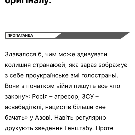
Здавалося б, чим може здивувати
колишня странаюей, яка зараз зображує
з себе проукраїнське змі голостраньі.
Вони з початком війни пишуть все «по
закону»: Росія – агресор, ЗСУ –
асвабадітєлі, нацистів більше «не
бачать» у Азові. Навіть регулярно
друкують зведення Генштабу. Проте