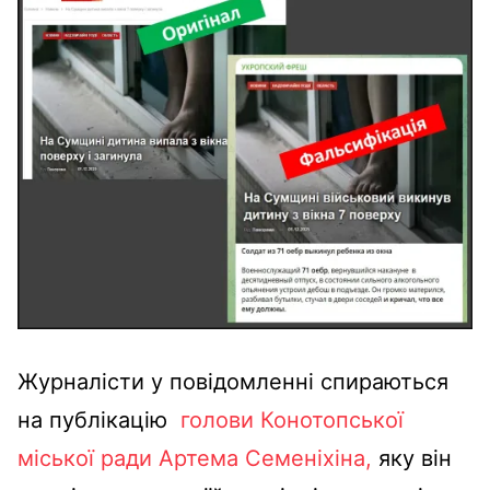
Журналісти у повідомленні спираються
на публікацію
голови Конотопської
міської ради Артема Семеніхіна,
яку він