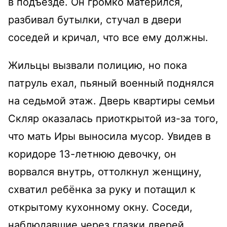
в подъезде. Он громко матерился,
разбивал бутылки, стучал в двери
соседей и кричал, что все ему должны.
Жильцы вызвали полицию, но пока
патруль ехал, пьяный военный поднялся
на седьмой этаж. Дверь квартиры семьи
Скляр оказалась приоткрытой из-за того,
что мать Иры выносила мусор. Увидев в
коридоре 13-летнюю девочку, он
ворвался внутрь, оттолкнул женщину,
схватил ребёнка за руку и потащил к
открытому кухонному окну. Соседи,
наблюдавшие через глазки дверей,