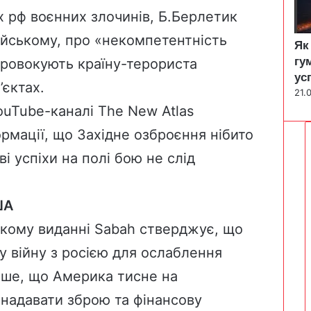
 рф воєнних злочинів, Б.Берлетик
йському, про «некомпетентність
Як
гу
 провокують країну-терориста
ус
’єктах.
21.
ouTube-каналі The New Atlas
рмації, що Західне озброєння нібито
і успіхи на полі бою не слід
ША
кому виданні Sabah стверджує, що
у війну з росією для ослаблення
пише, що Америка тисне на
 надавати зброю та фінансову