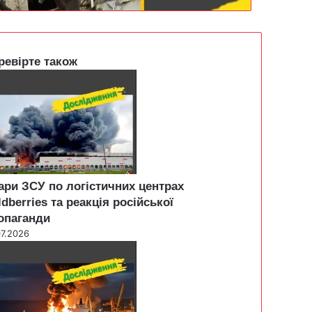
ревірте також
ари ЗСУ по логістичних центрах
ldberries та реакція російської
опаганди
07.2026