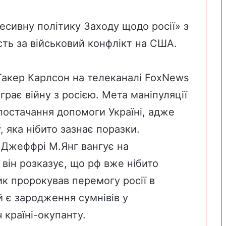
есивну політику Заходу щодо росії» з
ть за військовий конфлікт на США.
акер Карлсон на телеканалі FoxNews
рає війну з росією. Мета маніпуляції
остачання допомоги Україні, адже
 яка нібито зазнає поразки.
 Джеффрі М.Янг вангує на
 він розказує, що рф вже нібито
к пророкував перемогу росії в
 є зародження сумнівів у
 країні-окупанту.