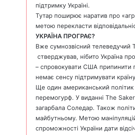
підтримку Україні.
Тутар поширює наратив про «агр
метою перекласти відповідальніс
УКРАЇНА ПРОГРАЄ?
Вже сумнозвісний телеведучий Т
стверджував, нібито Україна прог
– спровокувати США припинити п
немає сенсу підтримувати країну,
Ще один американський політик
перемогурф. У виданні The Saker
загарбала Соледар. Також політи
майбутньому. Метою маніпуляцій
спроможності України дати відсіч