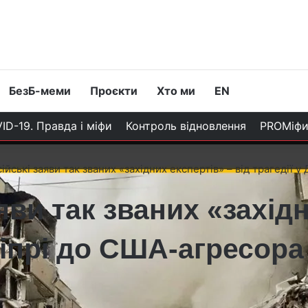
БезБ-меми
Проєкти
Хто ми
EN
ID-19. Правда і міфи
Контроль відновлення
PROМіф
ійські заяви так званих «західних експертів» – від трагедії 
яви так званих «західн
Дніпрі до США-агресора