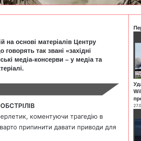
Пе
C
й на основі матеріалів Центру
l
o
о говорять так звані «західні
s
ські медіа-консерви – у медіа та
e
теріалі.
Уд
Wi
пр
ОБСТРІЛІВ
27.
ерлетик, коментуючи трагедію в
и варто припинити давати приводи для