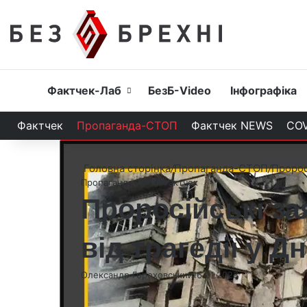
Головна
Фактчек-Лаб
БезБ-Video
Інфографіка
Фактчек
Пропаганда-СТОП
Фактчек NEWS
COV
Головна сторінка
/
Пропаганда-СТОП
/
Пророс
Пропаганда-СТОП
Фактчек
Проросійські за
від трагедії у 
Олександр Гороховський
16.01.2023