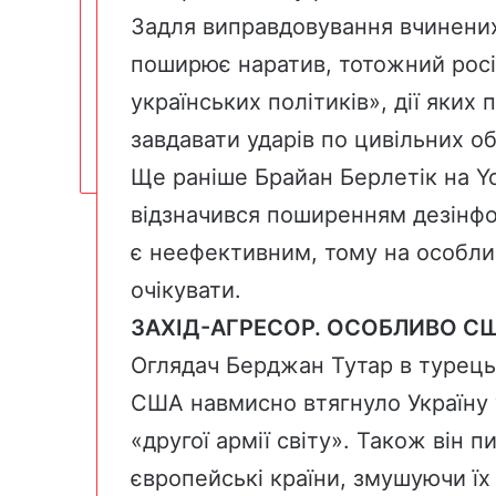
Задля виправдовування вчинених
поширює наратив, тотожний росі
українських політиків», дії яких
завдавати ударів по цивільних об
Ще раніше Брайан Берлетік на Y
відзначився поширенням дезінфо
є неефективним, тому на особлив
очікувати.
ЗАХІД-АГРЕСОР. ОСОБЛИВО С
Оглядач Берджан Тутар в турець
США навмисно втягнуло Україну 
«другої армії світу». Також він 
європейські країни, змушуючи їх