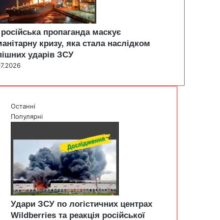
 російська пропаганда маскує
манітарну кризу, яка стала наслідком
пішних ударів ЗСУ
07.2026
Останні
Популярні
Удари ЗСУ по логістичних центрах
Wildberries та реакція російської