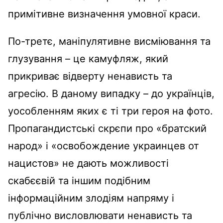
примітивне визначення умовної краси.
По-третє, маніпулятивне висміювання та
глузування – це камуфляж, який
прикриває відверту ненависть та
агресію. В даному випадку – до українців,
уособленням яких є ті три героя на фото.
Пропагандистські скрєпи про «братский
народ» і «освобождение украинцев от
нацистов» не дають можливості
скабєєвій та іншим подібним
інформаційним злодіям напряму і
публічно висловлювати ненависть та