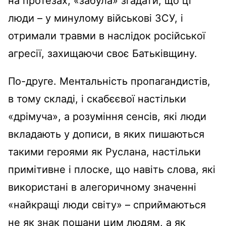
на протезах, «забула» згадати, що ці
люди – у минулому військові ЗСУ, і
отримали травми в наслідок російської
агресії, захищаючи своє Батьківщину.
По-друге. Ментальність пропагандистів,
в тому складі, і скабєєвої настільки
«дрімуча», а розуміння сенсів, які люди
вкладають у дописи, в яких пишаються
такими героями як Руслана, настільки
примітивне і плоске, що навіть слова, які
використані в алегоричному значенні
«найкращі люди світу» – сприймаються
не як знак пошани цим людям, а як