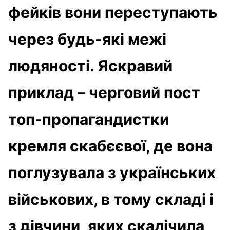
фейків вони переступають
через будь-які межі
людяності. Яскравий
приклад – черговий пост
топ-пропагандистки
кремля скабєєвої, де вона
поглузувала з українських
військових, в тому складі і
з дівчини, яких скалічила