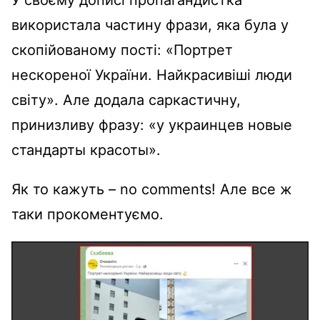
У своєму дописі пропагандистка
використала частину фрази, яка була у
скопійованому пості: «Портрет
нескореної України. Найкрасивіші люди
світу». Але додала саркастичну,
принизливу фразу: «у украинцев новые
стандарты красоты».
Як то кажуть – no comments! Але все ж
таки прокоментуємо.