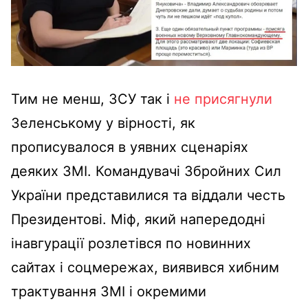
Тим не менш, ЗСУ так і
не присягнули
Зеленському у вірності, як
прописувалося в уявних сценаріях
деяких ЗМІ. Командувачі Збройних Сил
України представилися та віддали честь
Президентові. Міф, який напередодні
інавгурації розлетівся по новинних
сайтах і соцмережах, виявився хибним
трактування ЗМІ і окремими