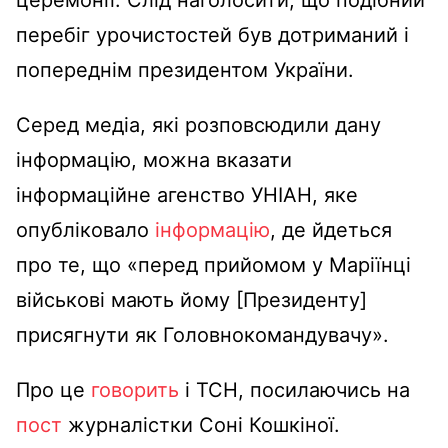
церемонії. Слід наголосити, що подібний
перебіг урочистостей був дотриманий і
попереднім президентом України.
Серед медіа, які розповсюдили дану
інформацію, можна вказати
інформаційне агенство УНІАН, яке
опубліковало
інформацію
, де йдеться
про те, що «перед прийомом у Маріїнці
військові мають йому [Президенту]
присягнути як Головнокомандувачу».
Про це
говорить
і ТСН, посилаючись на
пост
журналістки Соні Кошкіної.