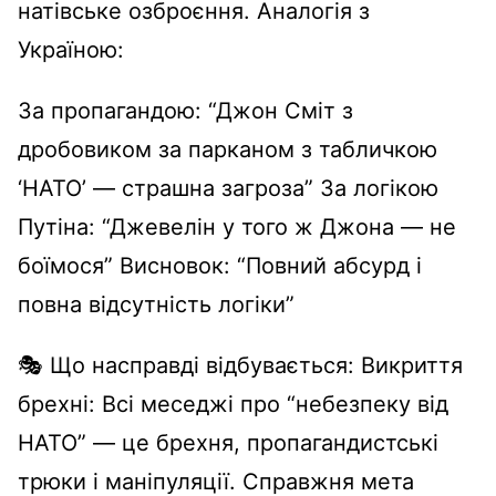
натівське озброєння. Аналогія з
Україною:
За пропагандою: “Джон Сміт з
дробовиком за парканом з табличкою
‘НАТО’ — страшна загроза” За логікою
Путіна: “Джевелін у того ж Джона — не
боїмося” Висновок: “Повний абсурд і
повна відсутність логіки”
🎭 Що насправді відбувається: Викриття
брехні: Всі меседжі про “небезпеку від
НАТО” — це брехня, пропагандистські
трюки і маніпуляції. Справжня мета