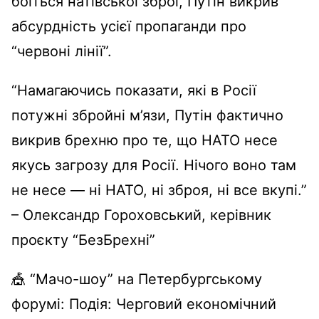
боїться натівської зброї, Путін викрив
абсурдність усієї пропаганди про
“червоні лінії”.
“Намагаючись показати, які в Росії
потужні збройні м’язи, Путін фактично
викрив брехню про те, що НАТО несе
якусь загрозу для Росії. Нічого воно там
не несе — ні НАТО, ні зброя, ні все вкупі.”
– Олександр Гороховський, керівник
проєкту “БезБрехні”
🎪 “Мачо-шоу” на Петербургському
форумі: Подія: Черговий економічний