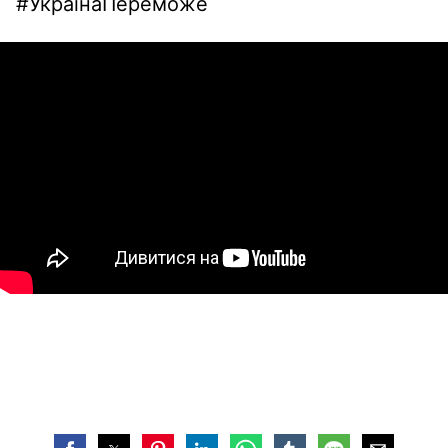
#УкраїнаПереможе