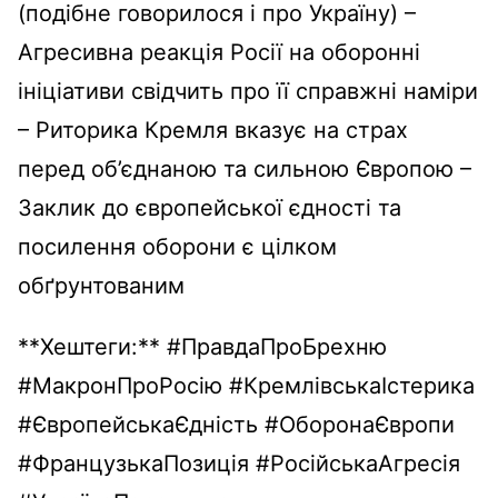
(подібне говорилося і про Україну) –
Агресивна реакція Росії на оборонні
ініціативи свідчить про її справжні наміри
– Риторика Кремля вказує на страх
перед об’єднаною та сильною Європою –
Заклик до європейської єдності та
посилення оборони є цілком
обґрунтованим
**Хештеги:** #ПравдаПроБрехню
#МакронПроРосію #КремлівськаІстерика
#ЄвропейськаЄдність #ОборонаЄвропи
#ФранцузькаПозиція #РосійськаАгресія