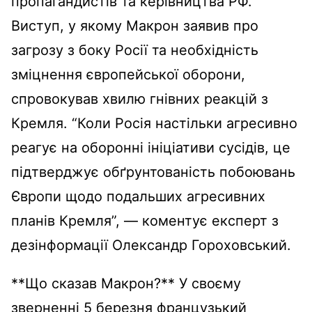
пропагандистів та керівництва РФ.
Виступ, у якому Макрон заявив про
загрозу з боку Росії та необхідність
зміцнення європейської оборони,
спровокував хвилю гнівних реакцій з
Кремля. “Коли Росія настільки агресивно
реагує на оборонні ініціативи сусідів, це
підтверджує обґрунтованість побоювань
Європи щодо подальших агресивних
планів Кремля”, — коментує експерт з
дезінформації Олександр Гороховський.
**Що сказав Макрон?** У своєму
зверненні 5 березня французький