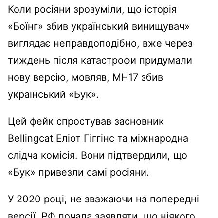
Коли росіяни зрозуміли, що історія
«Боїнг» збив український винищувач»
виглядає неправдоподібно, вже через
тиждень після катастрофи придумали
нову версію, мовляв, МН17 збив
український «Бук».
Цей фейк спростував засновник
Bellingcat Еліот Гіггінс та міжнародна
слідча комісія. Вони підтвердили, що
«Бук» привезли самі росіяни.
У 2020 році, не зважаючи на попередні
версії, РФ почала заявляти, що ніякого