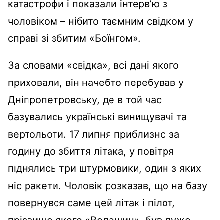
катастрофи і показали інтерв’ю з
чоловіком – нібито таємним свідком у
справі зі збитим «Боїнгом».
За словами «свідка», всі дані якого
приховали, він начебто перебував у
Дніпропетровську, де в той час
базувались українські винищувачі та
вертольоти. 17 липня приблизно за
годину до збиття літака, у повітря
піднялись три штурмовики, один з яких
ніс ракети. Чоловік розказав, що на базу
повернувся саме цей літак і пілот,
прізвище якого «Волошин», був дуже