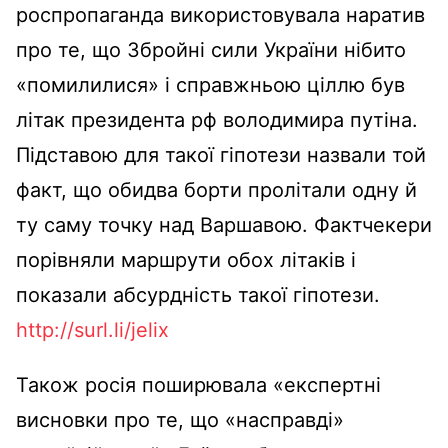
роспропаганда використовувала наратив
про те, що Збройні сили України нібито
«помилилися» і справжньою ціллю був
літак президента рф володимира путіна.
Підставою для такої гіпотези назвали той
факт, що обидва борти пролітали одну й
ту саму точку над Варшавою. Фактчекери
порівняли маршрути обох літаків і
показали абсурдність такої гіпотези.
http://surl.li/jelix
Також росія поширювала «експертні
висновки про те, що «насправді»