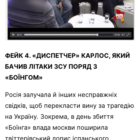
ФЕЙК 4. «ДИСПЕТЧЕР» КАРЛОС, ЯКИЙ
БАЧИВ ЛІТАКИ ЗСУ ПОРЯД З
«БОЇНГОМ»
Росія залучала й інших несправжніх
свідків, щоб перекласти вину за трагедію
на Україну. Зокрема, в день збиття
«Боїнга» влада москви поширила
твіттерівський допис іспанського