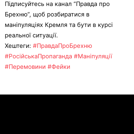
Підписуйтесь на канал “Правда про
Брехню”, щоб розбиратися в
маніпуляціях Кремля та бути в курсі
реальної ситуації.
Хештеги:
#ПравдаПроБрехню
#РосійськаПропаганда
#Маніпуляції
#Перемовини
#Фейки