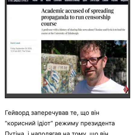
Гейворд заперечував те, що він
“корисний ідіот” режиму президента
Путіна, і наполягав на тому, що він