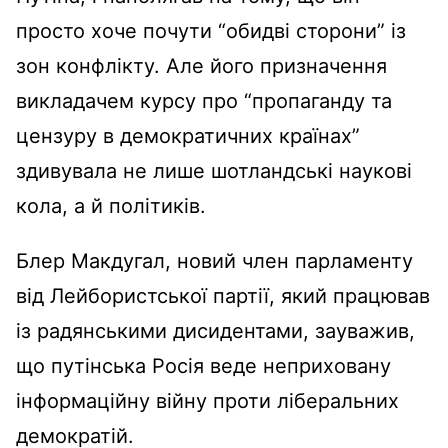
просто хоче почути “обидві сторони” із
зон конфлікту. Але його призначення
викладачем курсу про “пропаганду та
цензуру в демократичних країнах”
здивувала не лише шотландські наукові
кола, а й політиків.
Блер Макдугал, новий член парламенту
від Лейбористської партії, який працював
із радянськими дисидентами, зауважив,
що путінська Росія веде неприховану
інформаційну війну проти ліберальних
демократій.