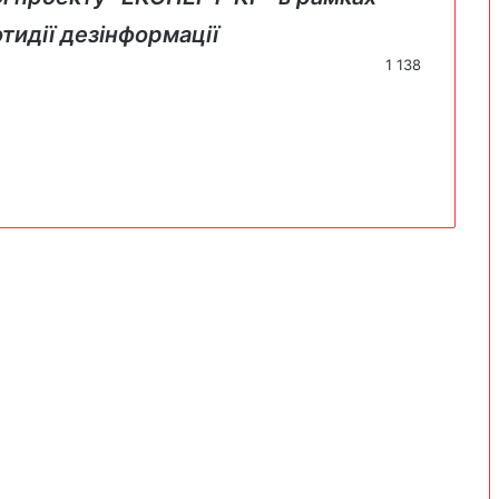
отидії дезінформації
1 138