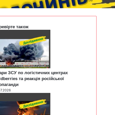
ревірте також
ари ЗСУ по логістичних центрах
ldberries та реакція російської
опаганди
07.2026