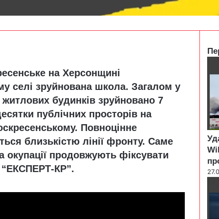
Пе
C
ресенське на Херсонщині
l
o
му селі зруйнована школа. Загалом у
s
 житлових будинків зруйновано 7
e
 десятки публічних просторів на
оскресенському. Повноцінне
Уд
ься близькістю лінії фронту. Саме
Wi
 та окупації продовжують фіксувати
пр
у “ЕКСПЕРТ-КР”.
27.