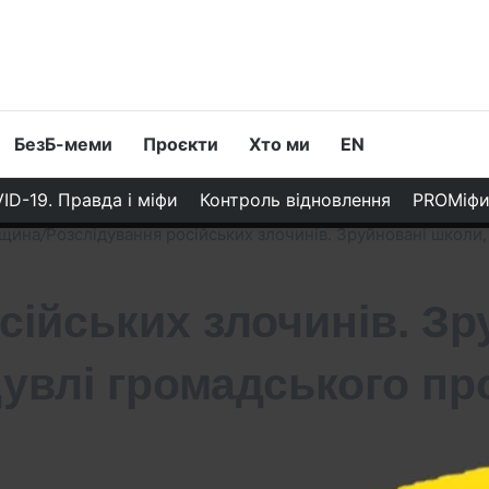
БезБ-меми
Проєкти
Хто ми
EN
ID-19. Правда і міфи
Контроль відновлення
PROМіф
вщина
/
Розслідування російських злочинів. Зруйновані школи,
сійських злочинів. Зр
дувлі громадського пр