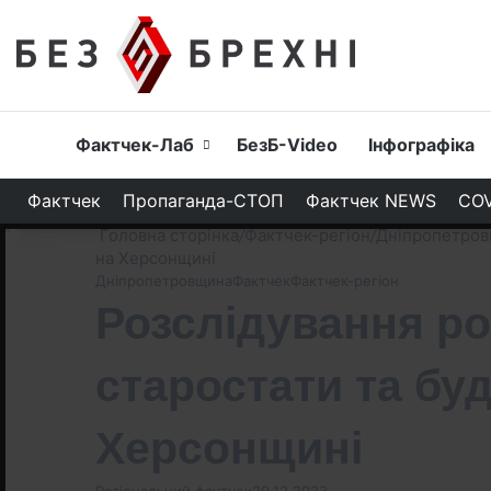
Головна
Фактчек-Лаб
БезБ-Video
Інфографіка
Фактчек
Пропаганда-СТОП
Фактчек NEWS
COV
Головна сторінка
/
Фактчек-регіон
/
Дніпропетро
на Херсонщині
Дніпропетровщина
Фактчек
Фактчек-регіон
Розслідування ро
старостати та бу
Херсонщині
Регіональний фактчек
20.12.2023