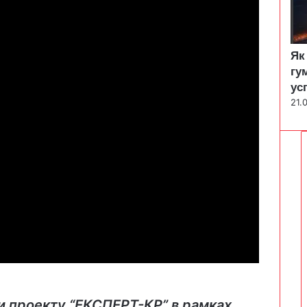
Як
гу
ус
21.
и проекту “ЕКСПЕРТ-КР” в рамках