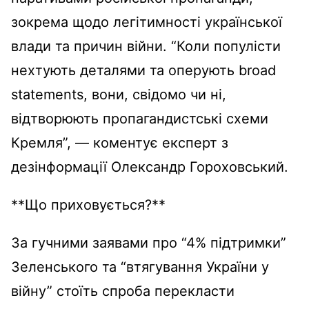
зокрема щодо легітимності української
влади та причин війни. “Коли популісти
нехтують деталями та оперують broad
statements, вони, свідомо чи ні,
відтворюють пропагандистські схеми
Кремля”, — коментує експерт з
дезінформації Олександр Гороховський.
**Що приховується?**
За гучними заявами про “4% підтримки”
Зеленського та “втягування України у
війну” стоїть спроба перекласти