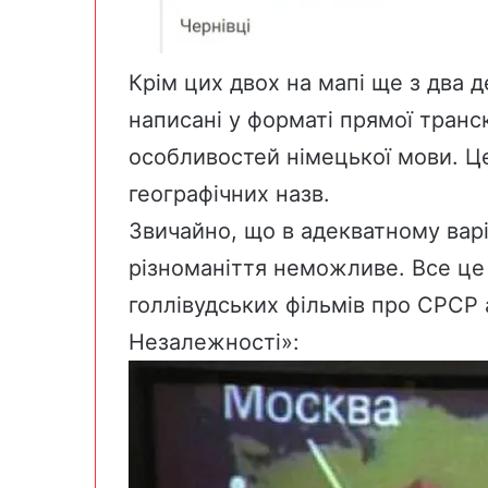
Крім цих двох на мапі ще з два д
написані у форматі прямої тран
особливостей німецької мови. 
географічних назв.
Звичайно, що в адекватному варі
різноманіття неможливе. Все це
голлівудських фільмів про СРСР 
Незалежності»: