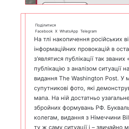
Поділитися
Facebook
X
WhatsApp
Telegram
На тлі накопичення російських в
інформаційних провокацій в оста
з’являтися публікації так званих
публікацію з аналізом ситуації 
видання
The Washington Post
. У 
супутникові фото, які демонстру
мапа. На ній достатньо узагаль
збройних формувань РФ. Буквал
колегам, видання з Німеччини
Bi
ту ж саму ситуації і – звичайно м