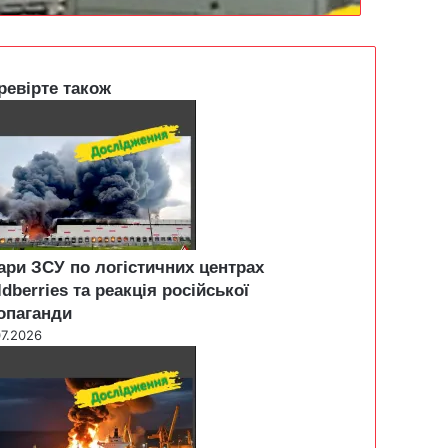
ревірте також
ари ЗСУ по логістичних центрах
ldberries та реакція російської
опаганди
07.2026