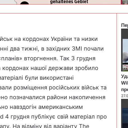
Пе
C
l
ійськ на кордонах України та низки
o
нні два тижні, в західних ЗМІ почали
s
e
 «планів» вторгнення. Так 3 грудня
на кордонах нашої держави зробило
Уд
матеріалі були використані
Wi
вали розміщення російських військ та
пр
27.
нено позначалися райони накопичення
ьно навздогін американським
ld
4 грудня публікує свій матеріал про
апу. На відміну від варіанту The