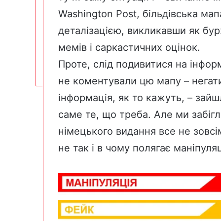
Washington Post, більдівська ма
деталізацією, викликавши як бур
мемів і саркастичних оцінок.
Проте, слід подивитися на інформ
не коментували цю мапу – негати
інформація, як то кажуть, – зай
саме те, що треба. Але ми забіг
німецького видання все не зовсі
не так і в чому полягає маніпуляц