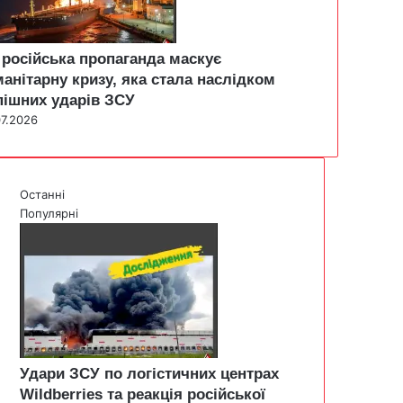
 російська пропаганда маскує
манітарну кризу, яка стала наслідком
пішних ударів ЗСУ
07.2026
Останні
Популярні
Удари ЗСУ по логістичних центрах
Wildberries та реакція російської