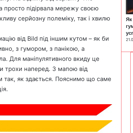
па просто підірвала мережу своєю
хливу серйозну полеміку, так і хвилю
Як
гу
ус
ацію від Bild під іншим кутом – як би
21.
вно, з гумором, з панікою, а
шла. Для маніпулятивного вкиду це
ли трохи наперед. З мапою від
м так, як здається. Пояснимо що саме
ія.