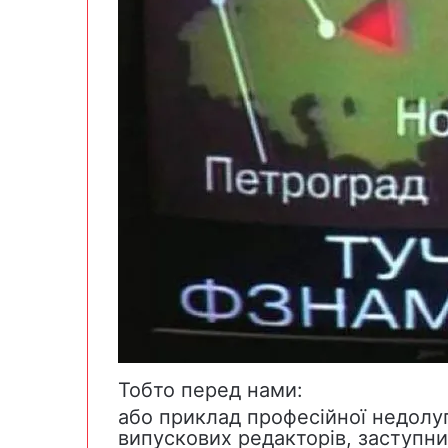
Тобто перед нами:
або приклад професійної недолуг
випускових редакторів, заступни