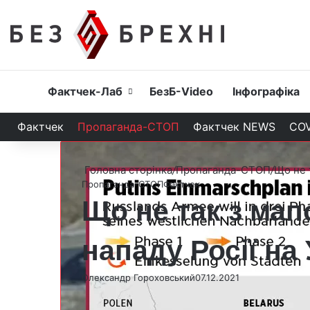
Головна
Фактчек-Лаб
БезБ-Video
Інфографіка
Фактчек
Пропаганда-СТОП
Фактчек NEWS
COV
Головна сторінка
/
Пропаганда-СТОП
/
Що не 
Пропаганда-СТОП
Фактчек
Що не так з мап
нападу Росії на
Олександр Гороховський
07.12.2021