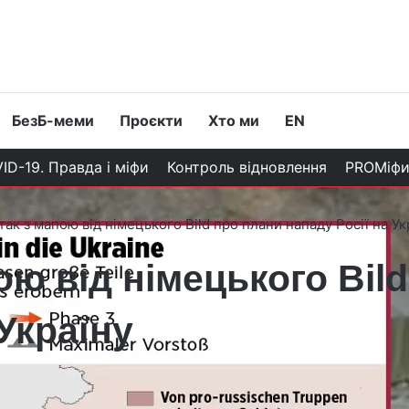
БезБ-меми
Проєкти
Хто ми
EN
ID-19. Правда і міфи
Контроль відновлення
PROМіф
так з мапою від німецького Bild про плани нападу Росії на Ук
ою від німецького Bil
 Україну