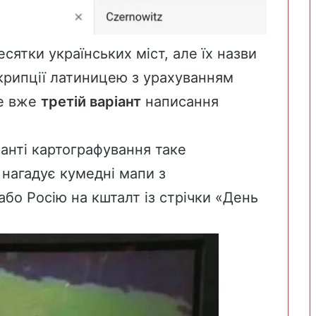
есятки українських міст, але їх назви
скрипції латиницею з урахуванням
Це вже
третій варіант
написання
анті картографування таке
 нагадує кумедні мапи з
або Росію на кшталт із стрічки «День