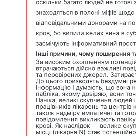
оскільки багато людей не готові 
знаходяться в полоні міфів щодо 
відповідальними донорами на пос
кров, бо випили келих вина в суб
засмічують інформативний прост
Інші причини, чому поширення т
За високим охопленням потенцій
втрачаються дійсно важливі пов
та перевірених джерел. Затирає
До цього призводять бездумні ре
інформацію і думають, що вона ні
пабліка, якому довіряю, вони т
Паніка, великі скупчення людей і
працівників лікарень та центрів к
також надміру емпатичні та гото
повідомлення викликають паніку
крові. Як наслідок — велике ск
місці (лікарня N) стає потенцій