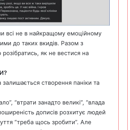
 ми всі не в найкращому емоційному
ими до таких вкидів. Разом з
 розібратись, як не вестися на
И?
 залишається створення паніки та
ло”, “втрати занадто великі”, “влада
поширеність дописів розхитує людей
уття “треба щось зробити”. Але