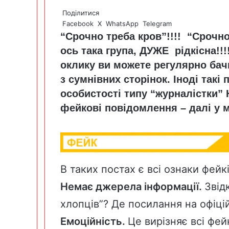
Поділитися
Facebook
X
WhatsApp
Telegram
“Срочно треба кров”!!!! “Срочно
ось така група, ДУЖЕ рідкісна!!!
оклику ви можете регулярно бачи
з сумнівних сторінок. Іноді такі
особистості типу “журналістки”
фейкові повідомлення – далі у м
В таких постах є всі ознаки фейкі
Немає джерела інформації.
Звід
хлопців”? Де посилання на офіцій
Емоційність.
Це вирізняє всі фей