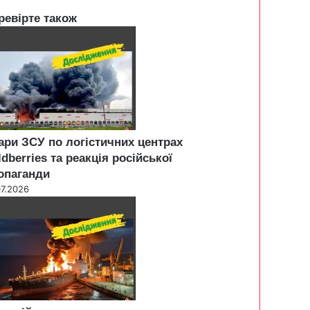
ревірте також
ари ЗСУ по логістичних центрах
ldberries та реакція російської
опаганди
07.2026