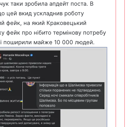
ук таки зробила апдейт поста. В
що цей вкид ускладнив роботу
й фейк, на який Краковецький
ку фейк про нібито термінову потребу
ові поширили майже 10 000 людей.