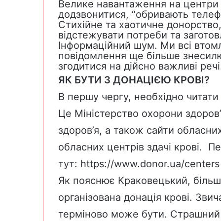
Велике навантаження на центри 
додзвонитися, “обривають телеф
Стихійне та хаотичне донорство
відстежувати потреби та заготов
Інформаційний шум. Ми всі втомл
повідомлення ще більше знесилю
згодитися на дійсно важливі речі
ЯК БУТИ З ДОНАЦІЄЮ КРОВІ?
В першу чергу, необхідно читати
Це Міністерство охорони здоров
здоров’я, а також сайти обласни
обласних центрів здачі крові. П
тут:
https://www.donor.ua/centers
Як пояснює Краковецький, більш
організована донація крові. Звич
терміново може бути. Страшний 