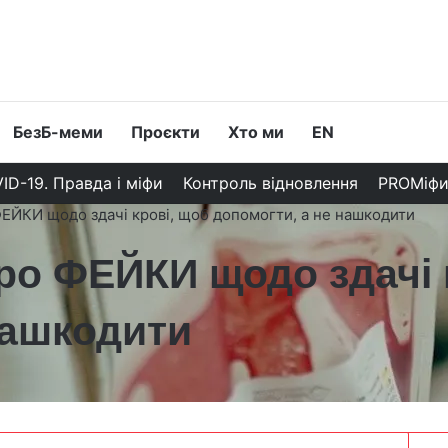
БезБ-меми
Проєкти
Хто ми
EN
ID-19. Правда і міфи
Контроль відновлення
PROМіф
ФЕЙКИ щодо здачі крові, щоб допомогти, а не нашкодити
ро ФЕЙКИ щодо здачі 
нашкодити