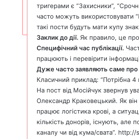
тригерами є “Захисники”, “Срочно
часто можуть використовувати “
такі пости будуть мати купу знак
Заклик до дії.
Як правило, це пр
Специфічний час публікації.
Част
працюють і перевірити інформац
Дуже часто заявляють саме про п
Класичний приклад: “Потрібна 4 
На пост від Мосійчук звернув ув
Олександр Краковецький. Як він з
працює логістика крові, а ситуац
кількість донорів, існують, але п
каналу чи від кума/свата”.
http://