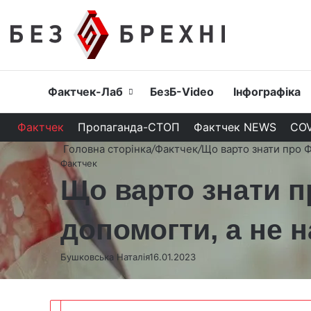
Головна
Фактчек-Лаб
БезБ-Video
Інфографіка
Фактчек
Пропаганда-СТОП
Фактчек NEWS
COV
Головна сторінка
/
Фактчек
/
Що варто знати про 
Фактчек
Що варто знати п
допомогти, а не 
Бушковська Наталія
16.01.2023