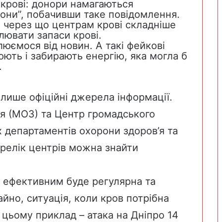
крові: донори намагаються
они”, побачивши таке повідомлення.
, через що центрам крові складніше
лювати запаси крові.
юємося від новин. А такі фейкові
ють і забирають енергію, яка могла б
.
 лише офіційні джерела інформації.
’я (МОЗ) та Центр громадського
х департаментів охорони здоров’я та
ерелік центрів можна знайти
 ефективним буде регулярна та
айно, ситуація, коли кров потрібна
цьому приклад – атака на Дніпро 14