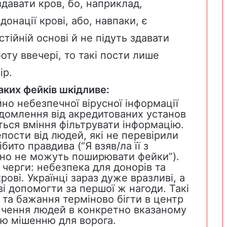
здавати кров, бо, наприклад,
донації крові, або, навпаки, є
тійній основі й не підуть здавати
оту ввечері, то такі пости лише
ір.
аких фейків шкідливе:
но небезпечної вірусної інформації
ідомлення від акредитованих установ
ться вміння фільтрувати інформацію.
пости від людей, які не перевірили
бито правдива (“Я взяв/ла її з
очно не можуть поширювати фейки”).
 черги: небезпека для донорів та
рові. Українці зараз дуже вразливі, а
ві допомогти за першої ж нагоди. Такі
 та бажання терміново бігти в центр
упчення людей в конкретно вказаному
ною мішенню для ворога.