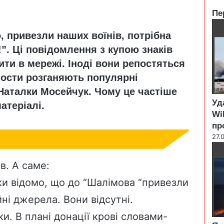
Пе
C
, привезли наших воїнів, потрібна
l
o
!”. Ці повідомлення з купою знаків
s
ти в мережі. Іноді вони репостяться
e
 пости розганяють популярні
 Наталки Мосейчук. Чому це частіше
Уд
атеріалі.
Wi
пр
27.
в. А саме:
ки відомо, що до “Шалімова “привезли
ні джерела. Вони відсутні.
ки. В плані донації крові словами-