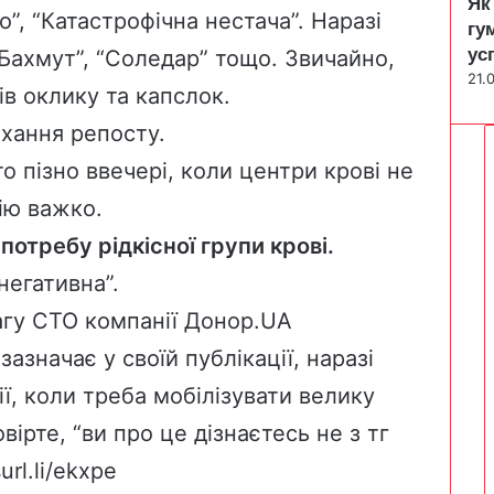
Як
”, “Катастрофічна нестача”. Наразі
гу
ус
Бахмут”, “Соледар” тощо. Звичайно,
21.
ів оклику та капслок.
охання репосту.
о пізно ввечері, коли центри крові не
ію важко.
отребу рідкісної групи крові.
негативна”.
агу СТО компанії Донор.UA
азначає у своїй публікації, наразі
ії, коли треба мобілізувати велику
овірте, “ви про це дізнаєтесь не з тг
surl.li/ekxpe