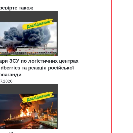
ревірте також
ари ЗСУ по логістичних центрах
ldberries та реакція російської
опаганди
07.2026