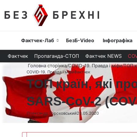
Головна
Фактчек-Лаб
БезБ-Video
Інфографіка
Фактчек
Пропаганда-СТОП
Фактчек NEWS
COV
Головна сторінка
/
COVID-19. Правда і міфи
/
ТОП к
COVID-19. Правда і міфи
Фактчек
ТОП країн, які пр
SARS-CoV-2 (COVID
Олександр Гороховський
20.05.2020