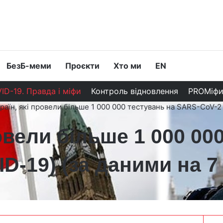
БезБ-меми
Проєкти
Хто ми
EN
ID-19. Правда і міфи
Контроль відновлення
PROМіф
раїн, які провели більше 1 000 000 тестувань на SARS-CoV-2 
овели більше 1 000 00
-19) (за даними на 7 