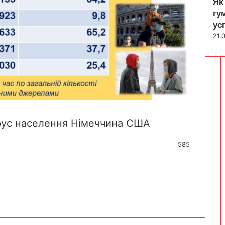
Як
гу
ус
21.
рус
населення
Німеччина
США
585