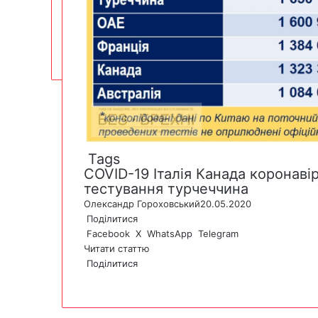
Tags
COVID-19
Італія
Канада
коронаві
тестування
турчеччина
Олександр Гороховський
20.05.2020
Поділитися
Facebook
X
WhatsApp
Telegram
Читати статтю
Поділитися
F
X
W
T
V
P
a
h
e
i
r
c
a
l
b
i