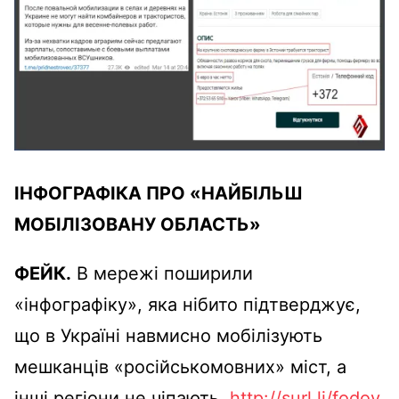
ІНФОГРАФІКА ПРО «НАЙБІЛЬШ
МОБІЛІЗОВАНУ ОБЛАСТЬ»
ФЕЙК.
В мережі поширили
«інфографіку», яка нібито підтверджує,
що в Україні навмисно мобілізують
мешканців «російськомовних» міст, а
інші регіони не чіпають.
http://surl.li/fodov