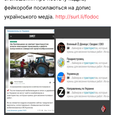
фейкороби посилаються на допис
українського медіа.
http://surl.li/fodoc