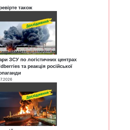
ревірте також
ари ЗСУ по логістичних центрах
ldberries та реакція російської
опаганди
07.2026