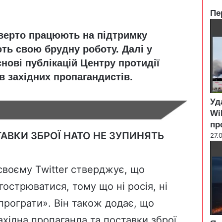
Пе
C
дверто працюють на підтримку
l
o
ть свою брудну роботу. Далі у
s
снові публікацій Центру протидії
e
в західних пропагандистів.
Уд
Wi
пр
АВКИ ЗБРОЇ НАТО НЕ ЗУПИНЯТЬ
27.
своєму Twitter стверджує, що
гострюватися, тому що ні росія, ні
програти». Він також додає, що
ахідна пропаганда та поставки зброї