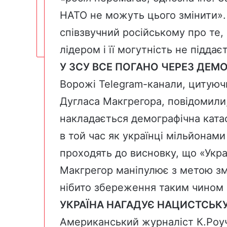
НАТО не можуть цього змінити»
співзвучний російському про те,
лідером і її могутність не піддає
У ЗСУ ВСЕ ПОГАНО ЧЕРЕЗ ДЕМ
Ворожі Telegram-канали, цитуюч
Дугласа Макгрегора, повідомили
накладається демографічна катас
в той час як українці мільйонами
проходять до висновку, що «Украї
Макгрегор маніпулює з метою зм
нібито збереження таким чином 
УКРАЇНА НАГАДУЄ НАЦИСТСЬКУ
Американський журналіст К.Роуч 