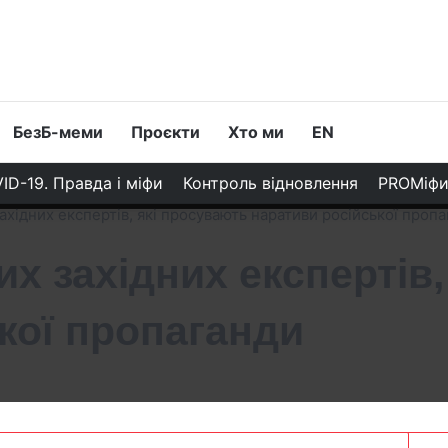
БезБ-меми
Проєкти
Хто ми
EN
ID-19. Правда і міфи
Контроль відновлення
PROМіф
західних експертів, які просувають наративи російської проп
их західних експертів
кої пропаганди