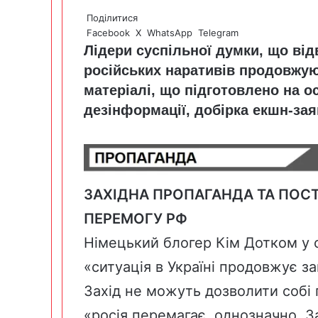
Поділитися
Facebook
X
WhatsApp
Telegram
Лідери суспільної думки, що ві
російських наративів продовжую
матеріалі, що підготовлено на о
дезінформації, добірка екшн-зая
ЗАХІДНА ПРОПАГАНДА ТА ПОСТ
ПЕРЕМОГУ РФ
Німецький блогер Кім Дотком у 
«ситуація в Україні продовжує за
Захід не можуть дозволити собі 
«росія перемагає, однозначно. З