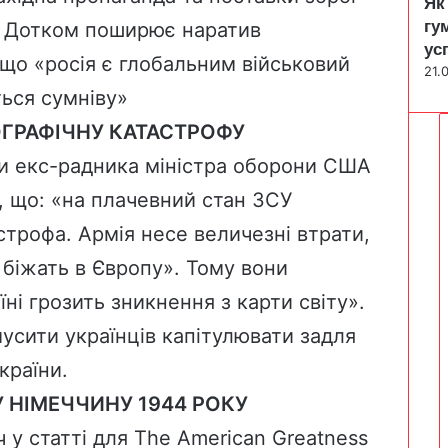
Як
гу
. Дотком поширює наратив
ус
 що «росія є глобальним військовий
21.
ться сумніву»
ОГРАФІЧНУ КАТАСТРОФУ
и екс-радника міністра оборони США
, що: «на плачевний стан ЗСУ
трофа. Армія несе величезні втрати,
 біжать в Європу». Тому вони
ні грозить зникнення з карти світу».
усити українців капітулювати задля
країни.
 НІМЕЧЧИНУ 1944 РОКУ
у статті для The American Greatness