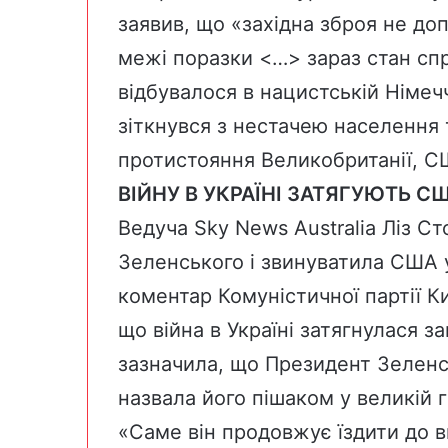
заявив, що «західна зброя не до
межі поразки <…> зараз стан спра
відбувалося в нацистській Німечч
зіткнувся з нестачею населення 
протистояння Великобританії, С
ВІЙНУ В УКРАЇНІ ЗАТЯГУЮТЬ С
Ведуча Sky News Australia Ліз С
Зеленського і звинуватила США у
коментар Комуністичної партії К
що війна в Україні затягнулася 
зазначила, що Президент Зеленсь
назвала його пішаком у великій г
«Саме він продовжує їздити до 