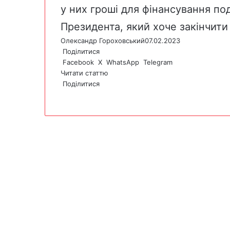
у них гроші для фінансування по
Президента, який хоче закінчити
Олександр Гороховський
07.02.2023
Поділитися
Facebook
X
WhatsApp
Telegram
Читати статтю
Поділитися
F
X
W
T
V
P
a
h
e
i
r
c
a
l
b
i
e
t
e
e
n
b
s
g
r
t
o
A
r
o
p
a
k
p
m