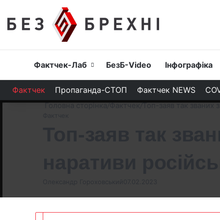
Головна
Фактчек-Лаб
БезБ-Video
Інфографіка
Фактчек
Пропаганда-СТОП
Фактчек NEWS
COV
Головна сторінка
/
Фактчек
/
Топ-заяв так званих 
Фактчек
Топ-заяв так зван
наративи російсь
Олександр Гороховський
07.02.2023