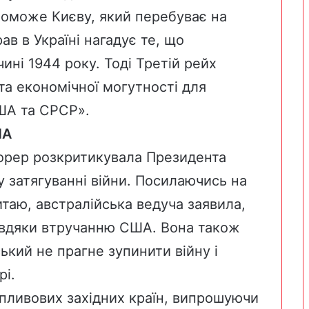
поможе Києву, який перебуває на
в в Україні нагадує те, що
ині 1944 року. Тоді Третій рейх
та економічної могутності для
ША та СРСР».
ША
торер розкритикувала Президента
 затягуванні війни. Посилаючись на
итаю, австралійська ведуча заявила,
завдяки втручанню США. Вона також
кий не прагне зупинити війну і
рі.
впливових західних країн, випрошуючи