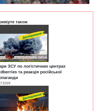
ревірте також
ари ЗСУ по логістичних центрах
ldberries та реакція російської
опаганди
07.2026