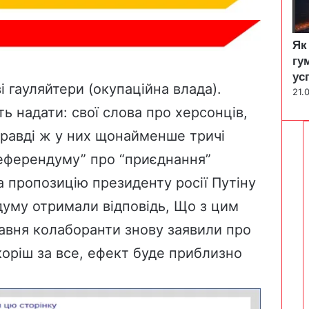
Як
гу
ус
 гауляйтери (окупаційна влада).
21.
ь надати: свої слова про херсонців,
справді ж у них щонайменше тричі
еферендуму” про “приєднання”
на пропозицію президенту росії Путіну
уму отримали відповідь, Що з цим
травня колаборанти знову
заявили
про
Скоріш за все, ефект буде приблизно