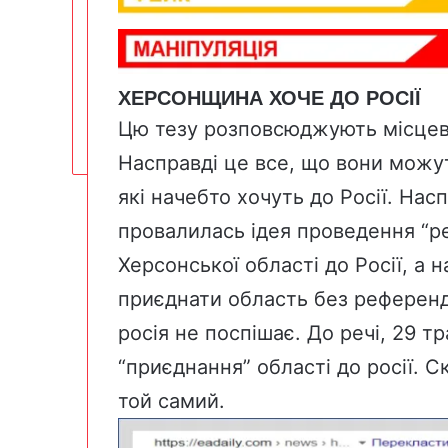
ХЕРСОНЩИНА ХОЧЕ ДО РОСІЇ
Цю тезу розповсюджують місцеві
Насправді це все, що вони можут
які начебто хочуть до Росії. На
провалилась ідея проведення “р
Херсонської області до Росії, а 
приєднати область без референд
росія не поспішає. До речі, 29 
“приєднання” області до росії. 
той самий.