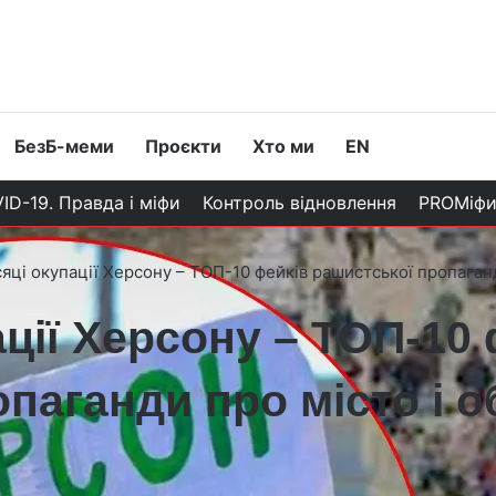
БезБ-меми
Проєкти
Хто ми
EN
ID-19. Правда і міфи
Контроль відновлення
PROМіф
сяці окупації Херсону – ТОП-10 фейків рашистської пропаганд
ації Херсону – ТОП-10
паганди про місто і 