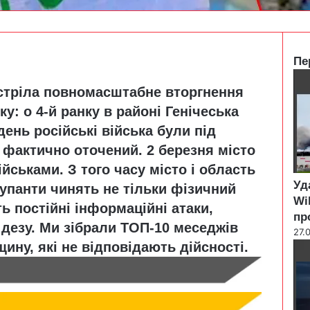
Пе
C
стріла повномасштабне вторгнення
l
o
ку: о 4-й ранку в районі Генічеська
s
ень російські війська були під
e
 фактично оточений. 2 березня місто
ськами. З того часу місто і область
Уд
купанти чинять не тільки фізичний
Wi
ь постійні інформаційні атаки,
пр
 дезу. Ми зібрали ТОП-10 меседжів
27.
ину, які не відповідають дійсності.