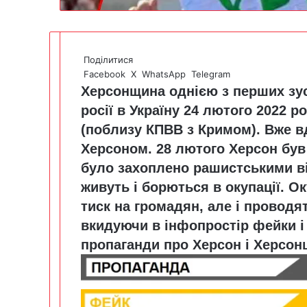
Поділитися
Facebook
X
WhatsApp
Telegram
Херсонщина однією з перших зу
росії в Україну 24 лютого 2022 ро
(поблизу КПВВ з Кримом). Вже вд
Херсоном. 28 лютого Херсон був
було захоплено рашистськими вій
живуть і борються в окупації. О
тиск на громадян, але і проводят
вкидуючи в інфопростір фейки і
пропаганди про Херсон і Херсонщ