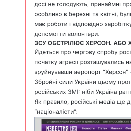
досі не голодують, принаймні пр
особливо в березні та квітні, б
має роботи і відповідно заробіт
допомогти волонтери.
ЗСУ ОБСТРІЛЮЄ ХЕРСОН. АБО
Йдеться про чергову спробу росі
початку агресії розташувались н
зруйнувавши аеропорт “Херсон” —
Збройні сили України цьому прот
російських ЗМІ: ніби Україна ра
Як правило,
російські медіа ще 
“націоналісти”: