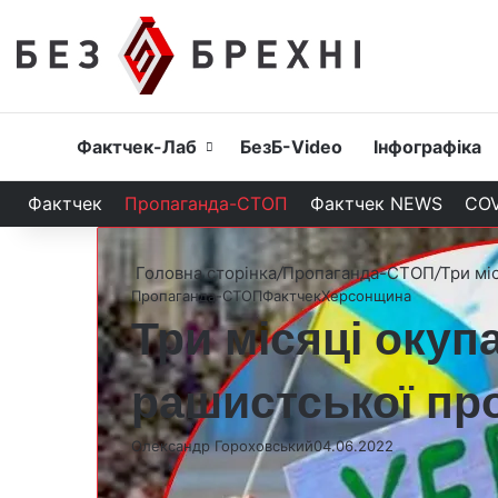
Головна
Фактчек-Лаб
БезБ-Video
Інфографіка
Фактчек
Пропаганда-СТОП
Фактчек NEWS
COV
Головна сторінка
/
Пропаганда-СТОП
/
Три мі
Пропаганда-СТОП
Фактчек
Херсонщина
Три місяці окуп
рашистської про
Олександр Гороховський
04.06.2022