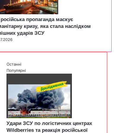
 російська пропаганда маскує
манітарну кризу, яка стала наслідком
пішних ударів ЗСУ
07.2026
Останні
Популярні
Удари ЗСУ по логістичних центрах
Wildberries та реакція російської