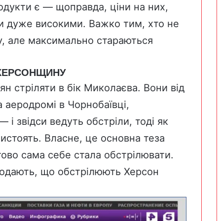
одукти є — щоправда, ціни на них,
ули дуже високими. Важко тим, хто не
ку, але максимально стараються
 ХЕРСОНЩИНУ
ян стріляти в бік Миколаєва. Вони від
а аеродромі в Чорнобаївці,
 і звідси ведуть обстріли, тоді як
истоять. Власне, це основна теза
птово сама себе стала обстрілювати.
додают
ь, що обстрілюють Херсон