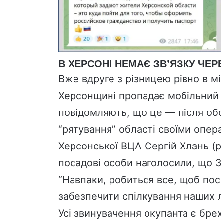
В ХЕРСОНІ НЕМАЄ ЗВ’ЯЗКУ ЧЕР
Вже вдруге з різницею рівно в мі
Херсонщині пропадає мобільний зв
повідомляють, що це — після об
“рятування” області своїми опер
Херсонської ВЦА Сергій Хлань (р
посадові особи
наголосили
, що 
“Навпаки, робиться все, щоб пос
забезпечити спілкування наших л
Усі звинувачення окупанта є бре