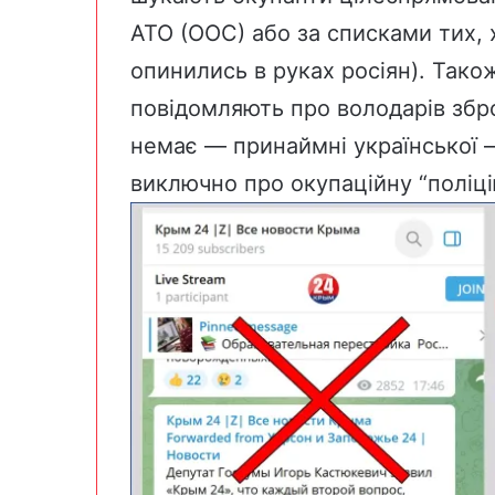
АТО (ООС) або за списками тих, 
опинились в руках росіян). Також
повідомляють про володарів збро
немає — принаймні української —
виключно про окупаційну “поліці