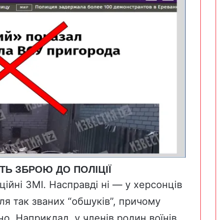
Ь ЗБРОЮ ДО ПОЛІЦІЇ
йні ЗМІ. Насправді ні — у херсонців
я так званих “обшуків”, причому
. Наприклад, у членів родин воїнів