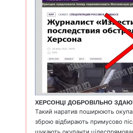
ХЕРСОНЦІ ДОБРОВІЛЬНО ЗДАЮТ
Такий наратив поширюють окупаці
зброю відбирають примусово післ
шукають окупанти цілеспрямовано