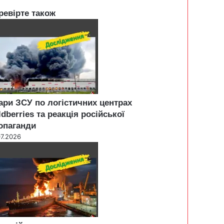
ревірте також
ари ЗСУ по логістичних центрах
ldberries та реакція російської
опаганди
07.2026