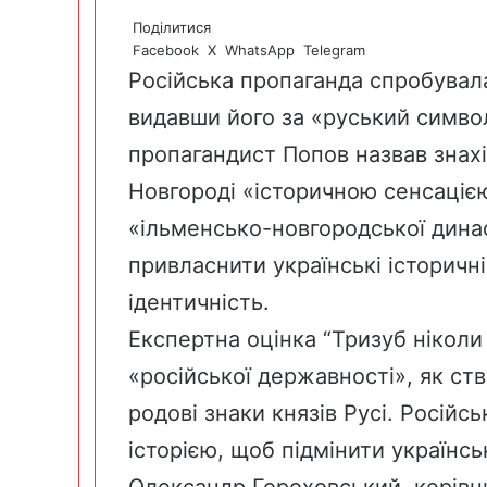
Поділитися
Facebook
X
WhatsApp
Telegram
Російська пропаганда спробувала
видавши його за «руський символ
пропагандист Попов назвав знах
Новгороді «історичною сенсацією
«ільменсько-новгородської династ
привласнити українські історичн
ідентичність.
Експертна оцінка “Тризуб нікол
«російської державності», як с
родові знаки князів Русі. Російс
історією, щоб підмінити українс
Олександр Гороховський, керівн