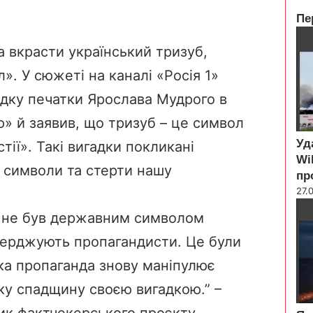
Пе
C
l
 вкрасти український тризуб,
o
». У сюжеті на каналі «Росія 1»
s
e
ідку печатки Ярослава Мудрого в
» й заявив, що тризуб – це символ
Уд
ії». Такі вигадки покликані
Wi
і символи та стерти нашу
пр
27.
и не був державним символом
тверджують пропагандисти. Це були
ька пропаганда знову маніпулює
ьку спадщину своєю вигадкою.” –
ик фактчекерського проєкту