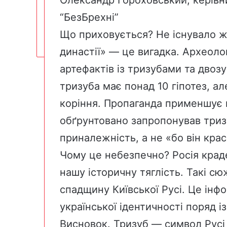
“БезБрехні”
Що приховується? Не існувало ж
династії» — це вигадка. Археол
артефактів із тризубами та дво
тризуба має понад 10 гіпотез, а
коріння. Пропаганда применшує 
обґрунтовано запропонував тризу
приналежність, а не «бо він кра
Чому це небезпечно? Росія крад
нашу історичну тяглість. Такі 
спадщину Київської Русі. Це інфо
української ідентичності поряд і
Висновок. Тризуб — символ Русі т