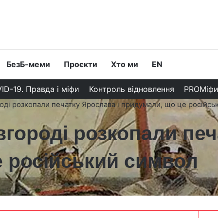
БезБ-меми
Проєкти
Хто ми
EN
ID-19. Правда і міфи
Контроль відновлення
PROМіф
оді розкопали печатку Ярослава і придумали, що це російсь
вгороді розкопали печ
е російський символ