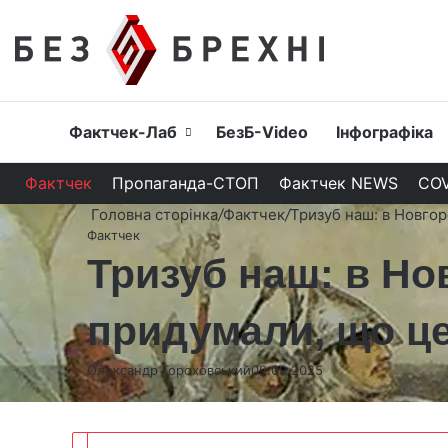
Головна
Фактчек-Лаб
БезБ-Video
Інфографіка
Фактчек
Пропаганда-СТОП
Фактчек NEWS
COV
Головна сторінка
/
Фактчек
/
Тризуб наш: в Новгор
Фактчек
Тризуб наш: в Но
придумали, що ц
Олександр Гороховський
09.09.2025