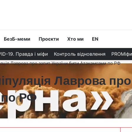
БезБ-меми
Проєкти
Хто ми
EN
ID-19. Правда і міфи
Контроль відновлення
PROМіф
ція Лаврова про запит України бити Атакамсами по РФ
пуляція Лаврова про 
 по РФ