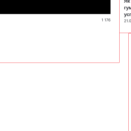
Як
гу
ус
1 176
21.