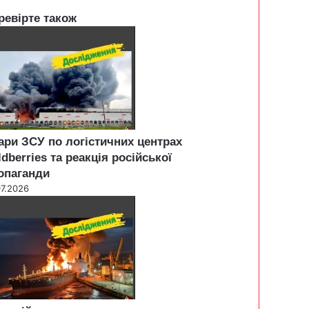
ревірте також
ари ЗСУ по логістичних центрах
ldberries та реакція російської
опаганди
07.2026