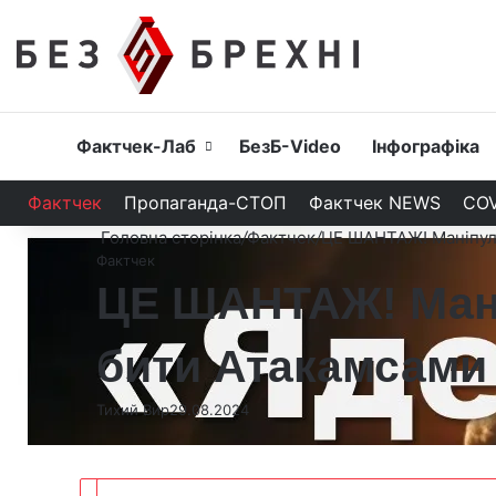
Головна
Фактчек-Лаб
БезБ-Video
Інфографіка
Фактчек
Пропаганда-СТОП
Фактчек NEWS
COV
Головна сторінка
/
Фактчек
/
ЦЕ ШАНТАЖ! Маніпуля
Фактчек
ЦЕ ШАНТАЖ! Мані
бити Атакамсами
Тихий Вир
29.08.2024