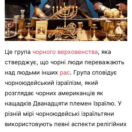
Це група
чорного верховенства
, яка
стверджує, що чорні люди переважають
над людьми інших
рас
. Група сповідує
чорноюдейський
ізраїлізм, який
розглядає чорних американців як
нащадків Дванадцяти племен Ізраїлю.
У
різній мірі чорноюдейські ізраїльтяни
використовують певні аспекти релігійних