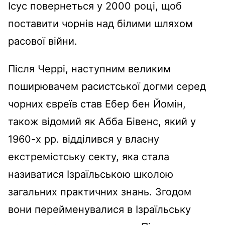
Ісус повернеться у 2000 році, щоб
поставити чорнів над білими шляхом
расової війни.
Після Черрі, наступним великим
поширювачем расистської догми серед
чорних євреїв став Ебер бен Йомін,
також відомий як Абба Бівенс, який у
1960-х рр. відділився у власну
екстремістську секту, яка стала
називатися Ізраїльською школою
загальних практичних знань. Згодом
вони перейменувалися в Ізраїльську