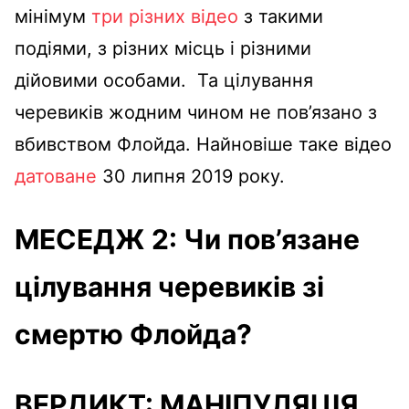
мінімум
три
різних
відео
з такими
подіями, з різних місць і різними
дійовими особами.
Та цілування
черевиків жодним чином не пов’язано з
вбивством Флойда. Найновіше таке відео
датоване
30 липня 2019 року.
МЕСЕДЖ 2:
Чи пов’язане
цілування черевиків зі
смертю Флойда?
ВЕРДИКТ
:
МАНІПУЛЯЦІЯ