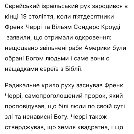
Єврейський ізраїльський рух зародився в
кінці 19 століття, коли п’ятдесятники
Френк Черрі та Вільям Сондерс Кроуді
заявили, що отримали одкровення:
нещодавно звільнені раби Америки були
обрані Богом людьми і саме вони
є
нащадками євреїв з Біблії
.
Радикальне крило руху заснував Френк
Черрі, самопроголошений пророк, який
проповідував, що білі люди по своїй суті
злі та ненависні Богу. Черрі також
стверджував, що земля квадратна, і що