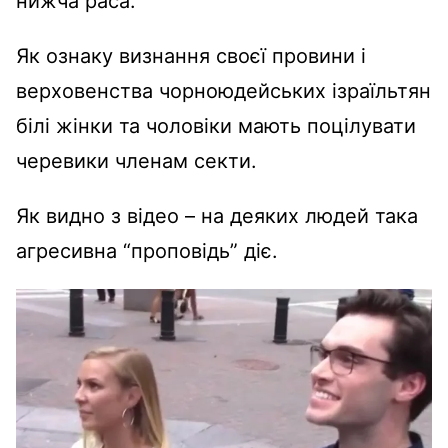
нижча раса.
Як ознаку визнання своєї провини і
верховенства
чорноюдейських ізраїльтян
білі жінки та чоловіки мають поцілувати
черевики членам секти.
Як видно з відео – на деяких людей така
агресивна “проповідь” діє.