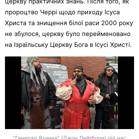
церкву практичних знань. Після того, як
пророцтво Черрі щодо приходу Ісуса
Христа та знищення білої раси 2000 року
не збулося, церкву було перейменовано
на Ізраїльську Церкву Бога в Ісусі Христі.
“Генерал Яханна” (Джон Лайтборн) під час