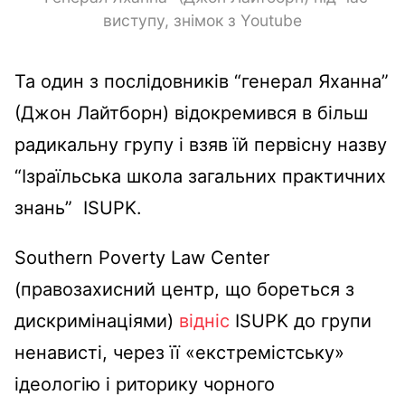
виступу, знімок з Youtube
Та один з послідовників
“генерал Яханна”
(
Джон Лайтборн) відокремився в більш
радикальну групу і взяв їй первісну назву
“
Ізраїльська школа загальних практичних
знань”
ISUPK.
S
outhern Poverty Law Center
(правозахисний центр, що бореться з
дискримінаціями)
відніс
ISUPK до групи
ненависті, через її «екстремістську»
ідеологію і риторику чорного