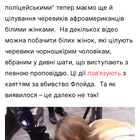
поліцейськими” тепер маємо ще й
цілування черевиків афроамериканців
білими жінками.
На декількох відео
можна побачити білих жінок, які цілують
черевики чорношкірим чоловікам,
вбраним у дивні шати, що виступають з
певною проповіддю. Ці дії
пов’язують
з
каяттям за вбивство Флойда. Та як
виявилося – це далеко не так!