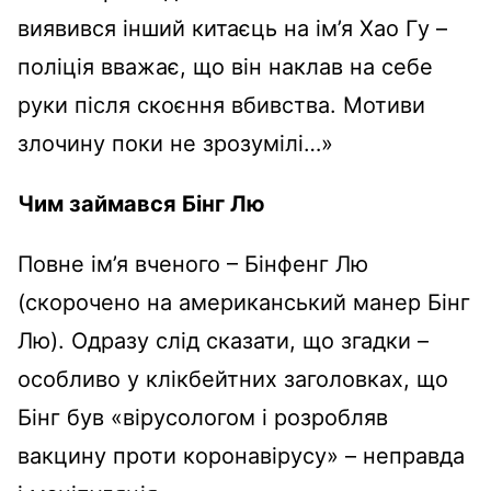
виявився інший китаєць на ім’я Хао Гу –
поліція вважає, що він наклав на себе
руки після скоєння вбивства. Мотиви
злочину поки не зрозумілі…»
Чим займався
Бін
г
Лю
Повне ім’я вченого – Бінфенг Лю
(скорочено на американський манер Бінг
Лю). Одразу слід сказати, що згадки –
особливо у клікбейтних заголовках, що
Бінг був «вірусологом і розробляв
вакцину проти коронавірусу» – неправда