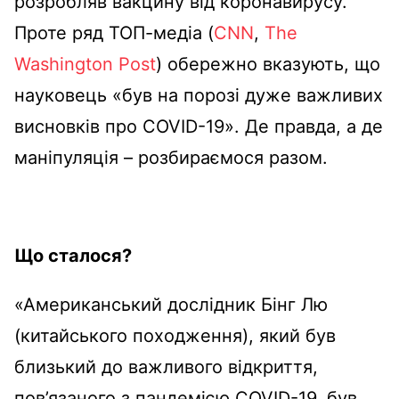
розробляв вакцину від коронавирусу.
Проте ряд ТОП-медіа (
CNN
,
The
Washington Post
) обережно вказують, що
науковець «був на порозі дуже важливих
висновків про COVID-19». Де правда, а де
маніпуляція – розбираємося разом.
Що сталося?
«Американський дослідник Бінг Лю
(китайського походження), який був
близький до важливого відкриття,
пов’язаного з пандемією COVID-19, був