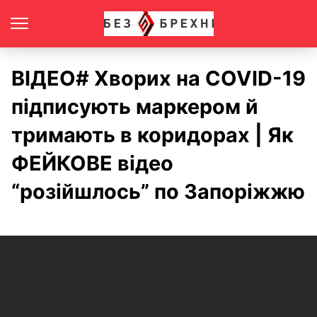
ВІДЕО# Хворих на COVID-19
підписують маркером й
тримають в коридорах | Як
ФЕЙКОВЕ відео
“розійшлось” по Запоріжжю