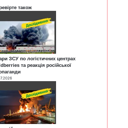
ревірте також
ари ЗСУ по логістичних центрах
ldberries та реакція російської
опаганди
07.2026