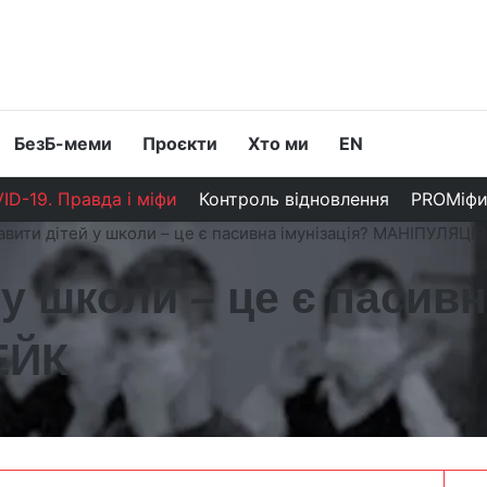
БезБ-меми
Проєкти
Хто ми
EN
ID-19. Правда і міфи
Контроль відновлення
PROМіф
авити дітей у школи – це є пасивна імунізація? МАНІПУЛЯЦІ
у школи – це є пасивн
ЕЙК