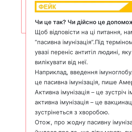
Чи це так? Чи дійсно це допомо
Щоб відповісти на ці питання, на
“пасивна імунізація”.Під терміно
увазі переніс антитіл людині, як
вилікувати від неї.
Наприклад, введення імуноглобул
це пасивна імунізація, пише
Амер
Активна імунізація – це
зустріч
і
активна імунізація – це вакцинаці
зустрінеться з хворобою.
Отож, про жодну пасивну імуніз