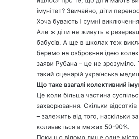
йшлося про те, що діти мають в
імунітет? Звичайно, діти перено
Хоча бувають і сумні виключення
Але ж діти не живуть в резервац
бабусів. А ще в школах теж вик
беремо на озброєння ідею колект
заяви Рубана – це не зрозуміло.
такий сценарій українська меди
Що таке взагалі колективний ім
Це коли більша частина суспільс
захворювання. Скільки відсотків
– залежить від того, наскільки 
коливається
в межах 50-90%.
Поки що відомо лише одне місто