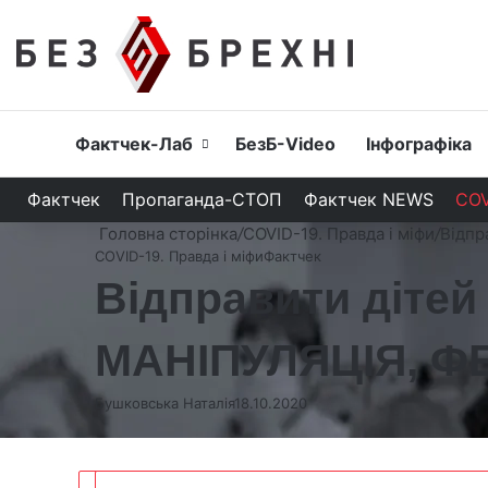
Головна
Фактчек-Лаб
БезБ-Video
Інфографіка
Фактчек
Пропаганда-СТОП
Фактчек NEWS
COV
Головна сторінка
/
COVID-19. Правда і міфи
/
Відпр
COVID-19. Правда і міфи
Фактчек
Відправити дітей 
МАНІПУЛЯЦІЯ, Ф
Бушковська Наталія
18.10.2020