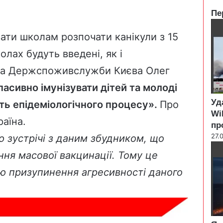
Пе
C
l
вати школам
розпочати канікули з 15
o
олах будуть введені, як і
s
e
ова Держспоживслужби Києва Олег
пасивно імунізувати дітей та молоді
Уд
сть епідеміологічного процесу».
Про
Wi
раїна.
пр
27.
 зустрічі з даним збудником, що
ння масової вакцинації. Тому це
ою призупинення агресивності даного