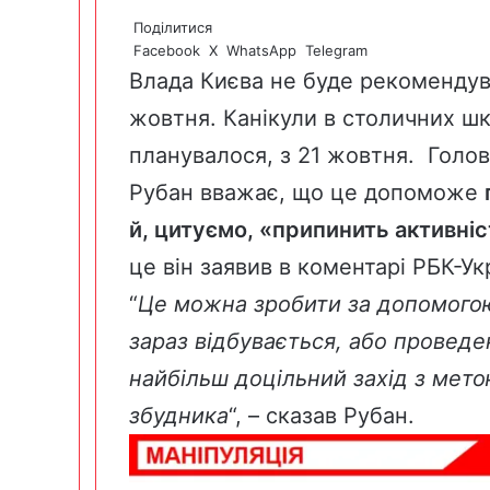
Поділитися
Facebook
X
WhatsApp
Telegram
Влада Києва не буде рекоменду
жовтня
. Канікули в столичних шк
планувалося, з 21 жовтня. Гол
Рубан вважає, що це допоможе
й, цитуємо, «припинить активні
це він заявив в коментарі
РБК-Ук
“
Це можна зробити за допомогою
зараз відбувається, або проведе
найбільш доцільний захід з мет
збудника
“, – сказав Рубан.