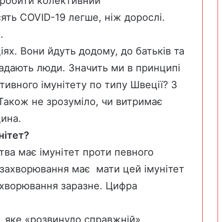
иробити колективний
сять COVID-19
легше, ніж дорослі.
.
іях. Вони йдуть додому, до батьків та
ладають люди. Значить ми в принципі
ивного імунітету по типу Швеції? З
 Також не зрозуміло, чи витримає
цина.
унітет?
тва має імунітет проти певного
 захворювання має мати цей імунітет
захворювання заразне. Цифра
, яке «розвинуло справжній»