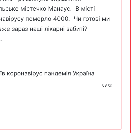
льське містечко Манаус.
В місті
навірусу померло 4000. Чи готові ми
же зараз наші лікарні забиті?
…
їв
коронавірус
пандемія
Україна
6 850