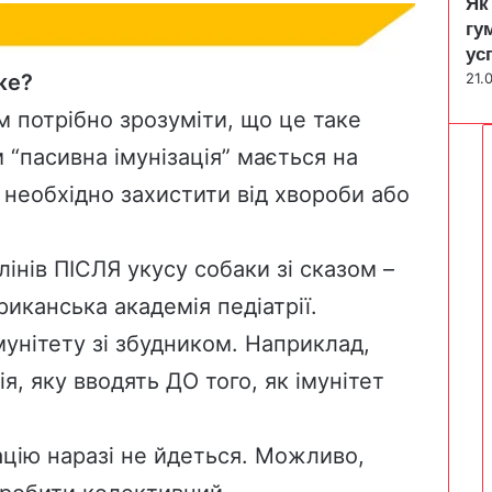
Як
гу
ус
21.
же?
м потрібно зрозуміти, що це таке
м
“пасивна імунізація”
мається на
у необхідно захистити від хвороби або
інів ПІСЛЯ укусу собаки зі сказом –
иканська академія педіатрії.
мунітету зі збудником. Наприклад,
я, яку вводять ДО того, як імунітет
ацію наразі не йдеться. Можливо,