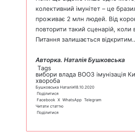
колективний імунітет – це
брази
проживає 2 млн людей. Від коро
повторити такий сценарій, коли в
Питання залишається відкритим
Авторка. Наталія Бушковська
Tags
вибори
влада
ВООЗ
імунізація
Ки
хвороба
Бушковська Наталія
18.10.2020
Поділитися
Facebook
X
WhatsApp
Telegram
Читати статтю
Поділитися
F
X
W
T
V
P
a
h
e
i
r
c
a
l
b
i