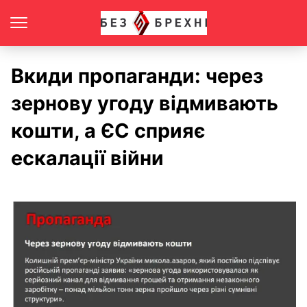
Вкиди пропаганди: через
зернову угоду відмивають
кошти, а ЄС сприяє
ескалації війни