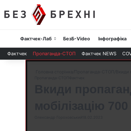
Головна
Фактчек-Лаб
БезБ-Video
Інфографіка
Фактчек
Пропаганда-СТОП
Фактчек NEWS
COV
Головна сторінка
/
Пропаганда-СТОП
/
Вкиди 
Пропаганда-СТОП
Фактчек
Вкиди пропаганд
мобілізацію 700
Олександр Гороховський
18.02.2023