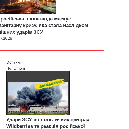
 російська пропаганда маскує
манітарну кризу, яка стала наслідком
пішних ударів ЗСУ
07.2026
Останні
Популярні
Удари ЗСУ по логістичних центрах
Wildberries та реакція російської