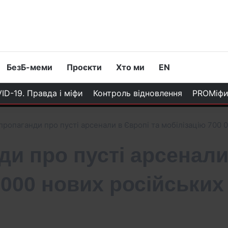
БезБ-меми
Проєкти
Хто ми
EN
ID-19. Правда і міфи
Контроль відновлення
PROМіф
пропаганди про пусті арсенали в Європі та мобілізацію 700 
и про пусті арсенали
 000 нових російських