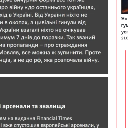
Як
гу
ус
21.