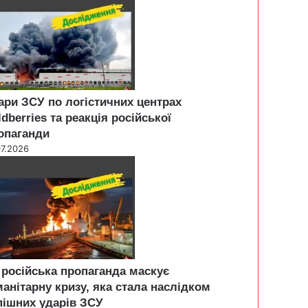
ари ЗСУ по логістичних центрах
ldberries та реакція російської
опаганди
07.2026
 російська пропаганда маскує
манітарну кризу, яка стала наслідком
пішних ударів ЗСУ