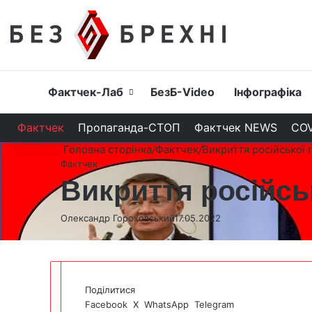
Головна
Фактчек-Лаб
БезБ-Video
Інфографіка
Фактчек
Пропаганда-СТОП
Фактчек NEWS
COV
Головна сторінка
/
Фактчек
/
Викриття російської 
Фактчек
Викриття російсь
Олександр Гороховський
17.05.2022
Поділитися
Facebook
X
WhatsApp
Telegram