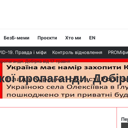
БезБ-меми
Проєкти
Хто ми
EN
ID-19. Правда і міфи
Контроль відновлення
PROМіф
пропаганди. Добірка від 17 травня
кої пропаганди. Добір
Пе
C