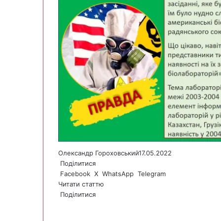
Олександр Гороховський
17.05.2022
Поділитися
Facebook
X
WhatsApp
Telegram
Читати статтю
Поділитися
F
X
W
T
V
P
a
h
e
i
r