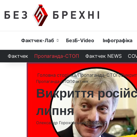
Головна
Фактчек-Лаб
БезБ-Video
Інфографіка
Фактчек
Пропаганда-СТОП
Фактчек NEWS
COV
Головна сторінка
/
Пропаганда-СТОП
/
Викрит
Пропаганда-СТОП
Фактчек
Викриття російс
липня
Олександр Гороховський
20.07.2022