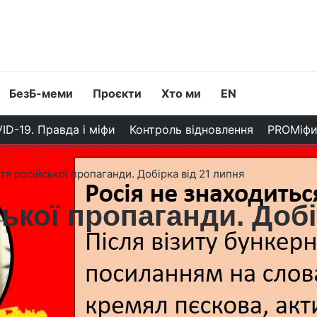
БезБ-меми
Проєкти
Хто ми
EN
ID-19. Правда і міфи
Контроль відновлення
PROМіф
тя російської пропаганди. Добірка від 21 липня
ької пропаганди. Добі