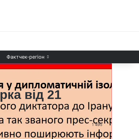
Facebook
X
YouTube
Instagram
Telegram
TikTok
Sea
и
Фактчек-регіон
рка від 21
1 495