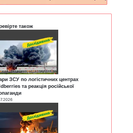
ревірте також
ари ЗСУ по логістичних центрах
ldberries та реакція російської
опаганди
07.2026