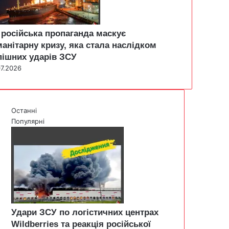
 російська пропаганда маскує
манітарну кризу, яка стала наслідком
пішних ударів ЗСУ
07.2026
Останні
Популярні
Удари ЗСУ по логістичних центрах
Wildberries та реакція російської