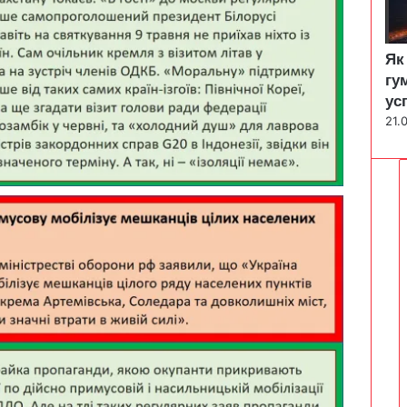
Як
гу
ус
21.