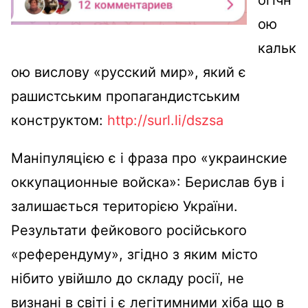
ою
кальк
ою вислову «русский мир», який є
рашистським пропагандистським
конструктом:
http://surl.li/dszsa
Маніпуляцією є і фраза про «украинские
оккупационные войска»: Берислав був і
залишається територією України.
Результати фейкового російського
«референдуму», згідно з яким місто
нібито увійшло до складу росії, не
визнані в світі і є легітимними хіба що в