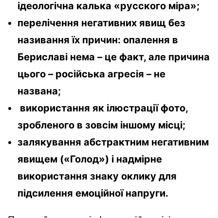
ідеологічна калька «русского міра»;
перелічення негативних явищ без
називання їх причин: опалення в
Бериславі нема – це факт, але причина
цього – російська агресія – не
названа;
використання як ілюстрації фото,
зробленого в зовсім іншому місці;
залякування абстрактним негативним
явищем («Голод») і надмірне
використання знаку оклику для
підсилення емоційної напруги.