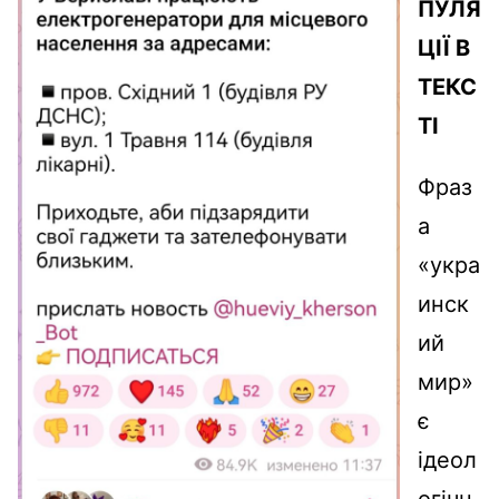
ПУЛЯ
ЦІЇ В
ТЕКС
ТІ
Фраз
а
«укра
инск
ий
мир»
є
ідеол
огічн