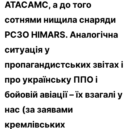
АТАСАМС, а до того
сотнями нищила снаряди
РСЗО HIMARS. Аналогічна
ситуація у
пропагандистських звітах і
про українську ППО і
бойовій авіації – їх взагалі у
нас (за заявами
кремлівських