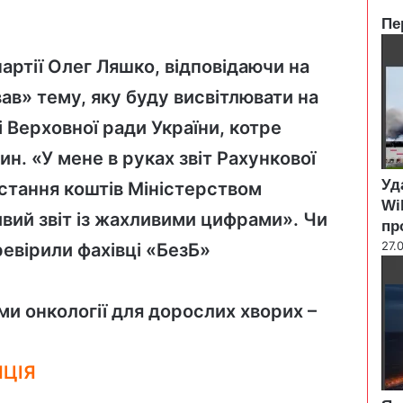
Пе
C
l
партії Олег Ляшко, відповідаючи на
o
вав
» тему, яку буду висвітлювати на
s
e
 Верховної ради України, котре
ин. «У мене в руках звіт Рахункової
Уд
стання коштів Міністерством
Wi
ивий звіт із жахливими цифрами». Чи
пр
27.
ревірили фахівці «БезБ»
ми онкології для дорослих хворих –
ЯЦІЯ