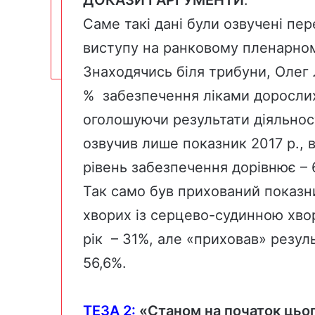
Саме такі дані були озвучені пе
виступу на ранковому пленарном
Знаходячись біля
трибуни
, Олег
% забезпечення ліками дорослих
оголошуючи результати діяльност
озвучив лише показник 2017 р., в
рівень забезпечення дорівнює –
Так само був прихований показни
хворих із серцево-судинною хво
рік – 31%, але «приховав» резул
56,6
%.
ТЕЗА 2
:
«
Станом на початок цьог