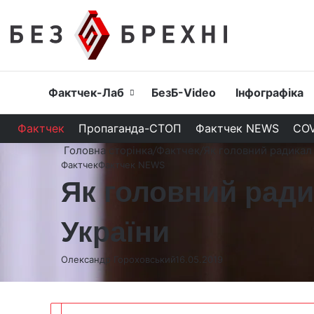
Головна
Фактчек-Лаб
БезБ-Video
Інфографіка
Фактчек
Пропаганда-СТОП
Фактчек NEWS
COV
Головна сторінка
/
Фактчек
/
Як головний радикал 
Фактчек
Фактчек NEWS
Як головний ради
України
Олександр Гороховський
16.05.2019