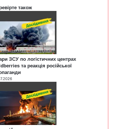
ревірте також
ари ЗСУ по логістичних центрах
ldberries та реакція російської
опаганди
07.2026