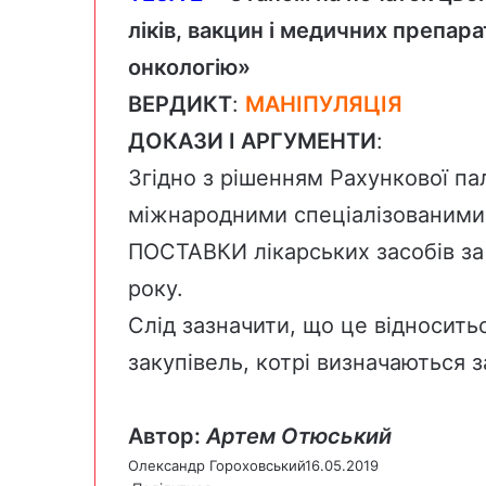
ліків, вакцин і медичних препара
онкологію
»
ВЕРДИКТ
:
МАНІПУЛЯЦІЯ
ДОКАЗИ
І
АРГУМЕНТИ
:
Згідно з рішенням
Рахункової па
міжнародними спеціалізованими 
ПОСТАВКИ лікарських засобів з
року.
Слід зазначити, що це відноситьс
закупівель, котрі визначаються 
Автор:
Артем Отюський
Олександр Гороховський
16.05.2019