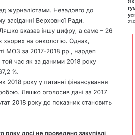
Як
гу
ред журналістами. Незадовго до
ус
у засіданні Верховної Ради.
21.
 Ляшко вказав іншу цифру, а саме – 26
 хворих на онкологію. Однак,
і МОЗ за 2017-2018 рр., нардеп
 той час як за даними 2018 року
67,2
%.
к 2018 року у питанні фінансування
робою. Ляшко оголосив дані за 2017
ьтат 2018 року до показник становить
о року досі не проведено закупівлі