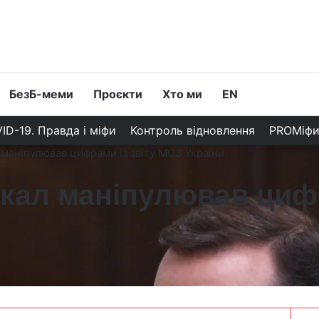
БезБ-меми
Проєкти
Хто ми
EN
ID-19. Правда і міфи
Контроль відновлення
PROМіф
маніпулював цифрами із звіту МОЗ України
кал маніпулював цифр