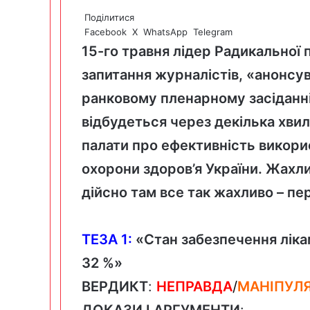
Поділитися
Facebook
X
WhatsApp
Telegram
15-го травня лідер Радикальної 
запитання журналістів, «
анонсу
ранковому пленарному засіданні
відбудеться через декілька хвил
палати про ефективність викори
охорони здоров’я України. Жахл
дійсно там все так жахливо – пе
ТЕЗА 1
:
«
Стан забезпечення ліка
32 %
»
ВЕРДИКТ
:
НЕПРАВДА
/
МАНІПУЛ
ДОКАЗИ
І
АРГУМЕНТИ
: