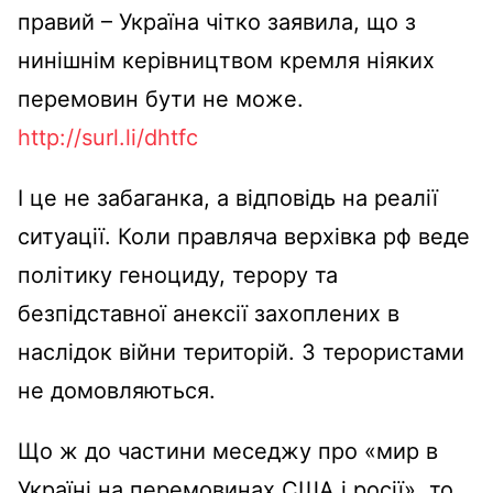
правий – Україна чітко заявила, що з
нинішнім керівництвом кремля ніяких
перемовин бути не може.
http://surl.li/dhtfc
І це не забаганка, а відповідь на реалії
ситуації. Коли правляча верхівка рф веде
політику геноциду, терору та
безпідставної анексії захоплених в
наслідок війни територій. З терористами
не домовляються.
Що ж до частини меседжу про «мир в
Україні на перемовинах США і росії», то