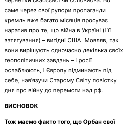
чернетки скабєєвої чи соловйова. Бо
саме через свої рупори пропаганди
кремль вже багато місяців просуває
наратив про те, що війна в Україні (і її
затягування) – вигідні США. Мовляв, так
вони вирішують одночасно декілька своїх
геополітичних завдань – і росії
ослаблюють, і Європу підминають під
себе, нав’язучи Старому Світу повістку
дня про війну до перемоги над рф.
ВИСНОВОК
Тож маємо факто того, що Орбан свої