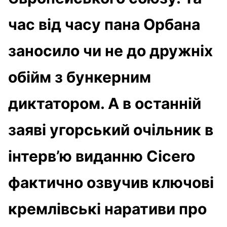
час від часу пана Орбана
заносило чи не до дружніх
обійм з бункерним
диктатором. А в останній
заяві угорський очільник в
інтерв’ю виданню Cicero
фактично озвучив ключові
кремлівські наративи про