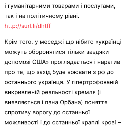
і гуманітарними товарами і послугами,
так і на політичному рівні.
http://surl.li/dhtff
Крім того, у меседжі що нібито «українці
можуть оборонятися тільки завдяки
допомозі США» проглядається і наратив
про те, що захід буде воювати з рф до
останнього українця. У гіпертрофованій
викривленій реальності кремля (і
виявляється і пана Орбана) поняття
спротиву ворогу до останньої
можливості і до останньої краплі крові –