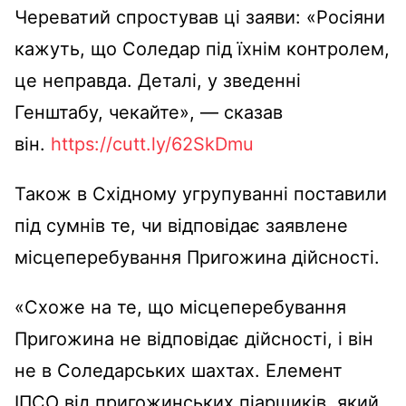
Череватий спростував ці заяви: «Росіяни
кажуть, що Соледар під їхнім контролем,
це неправда. Деталі, у зведенні
Генштабу, чекайте», — сказав
він.
https://cutt.ly/62SkDmu
Також в Східному угрупуванні поставили
під сумнів те, чи відповідає заявлене
місцеперебування Пригожина дійсності.
«Схоже на те, що місцеперебування
Пригожина не відповідає дійсності, і він
не в Соледарських шахтах. Елемент
ІПСО від пригожинських піарщиків, який