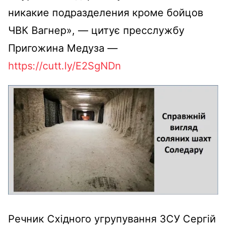
никакие подразделения кроме бойцов
ЧВК Вагнер», — цитує пресслужбу
Пригожина Медуза —
https://cutt.ly/E2SgNDn
Речник Східного угрупування ЗСУ Сергій