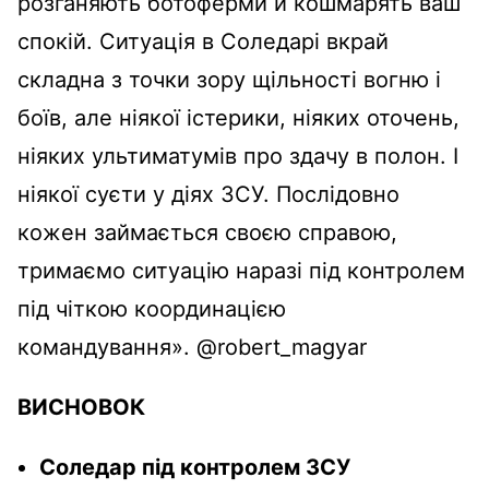
розганяють ботоферми й кошмарять ваш
спокій. Ситуація в Соледарі вкрай
складна з точки зору щільності вогню і
боїв, але ніякої істерики, ніяких оточень,
ніяких ультиматумів про здачу в полон. І
ніякої суєти у діях ЗСУ. Послідовно
кожен займається своєю справою,
тримаємо ситуацію наразі під контролем
під чіткою координацією
командування». @robert_magyar
ВИСНОВОК
Соледар під контролем ЗСУ