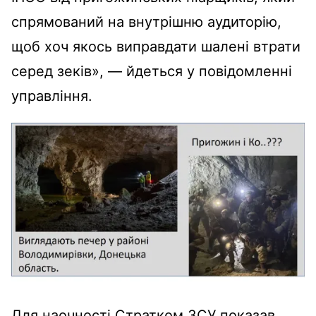
спрямований на внутрішню аудиторію,
щоб хоч якось виправдати шалені втрати
серед зеків», — йдеться у повідомленні
управління.
Для наочності Стратком ЗСУ показав