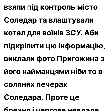
взяли під контроль місто
Соледар та влаштували
котел для воїнів ЗСУ. Аби
підкріпити цю інформацію,
виклали фото Пригожина з
його найманцями ніби то в
соляних печерах
Соледара. Проте це
брехня і чергове невдале