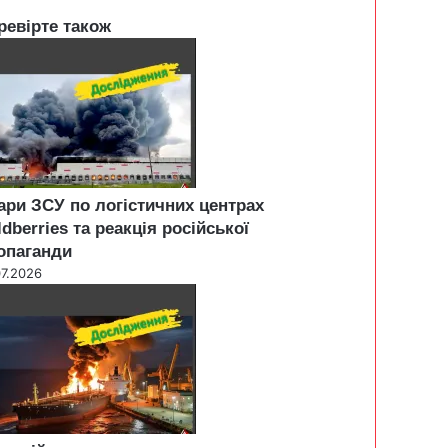
ревірте також
ари ЗСУ по логістичних центрах
ldberries та реакція російської
опаганди
07.2026