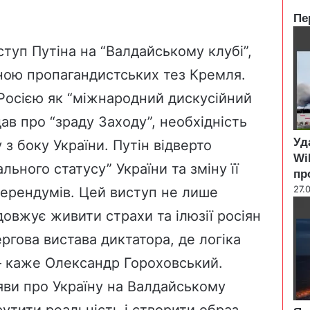
Пе
C
l
туп Путіна на “Валдайському клубі”,
o
иною пропагандистських тез Кремля.
s
e
 Росією як “міжнародний дискусійний
ав про “зраду Заходу”, необхідність
Уд
у з боку України. Путін відверто
Wi
льного статусу” України та зміну її
пр
27.
ферендумів. Цей виступ не лише
довжує живити страхи та ілюзії росіян
ергова вистава диктатора, де логіка
” – каже Олександр Гороховський.
яви про Україну на Валдайському
рутити реальність і створити образ