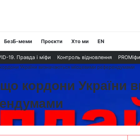
БезБ-меми
Проєкти
Хто ми
EN
ID-19. Правда і міфи
Контроль відновлення
PROМіф
о кордони України визначаються місцевими референдумами
, що кордони України 
рендумами