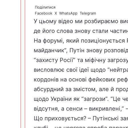
Поділитися
Facebook
X
WhatsApp
Telegram
У цьому відео ми розбираємо вис
де його слова знову стали част
На форумі, який позиціонується
майданчик”, Путін знову розповід
“захисту Росії” та міфічну загроз
висловлює свої ідеї щодо “нейтра
кордонів на основі фейкових ре
абсурдний за змістом, але й про
щодо України як “загрози”. “Це ч
відсутня, а сенси – викривлені,
Що приховується? – Путінські за
клубі – це чергова спроба перек