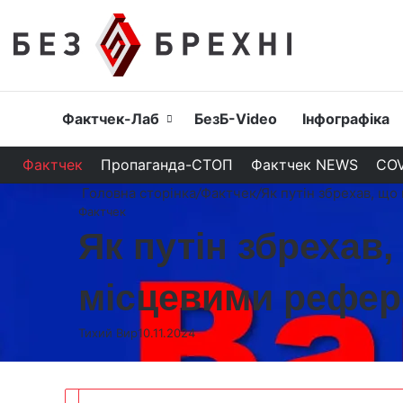
Головна
Фактчек-Лаб
БезБ-Video
Інфографіка
Фактчек
Пропаганда-СТОП
Фактчек NEWS
COV
Головна сторінка
/
Фактчек
/
Як путін збрехав, щ
Фактчек
Як путін збрехав
місцевими рефе
Тихий Вир
10.11.2024