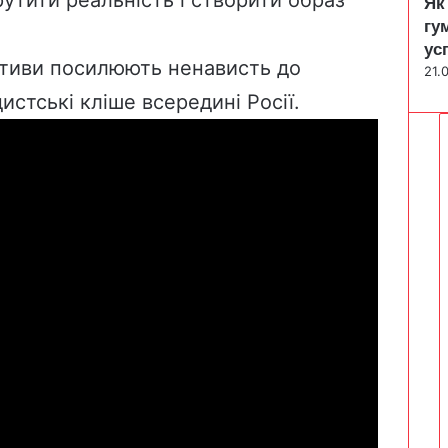
Як
гу
ус
ативи посилюють ненависть до
21.
истські кліше всередині Росії.