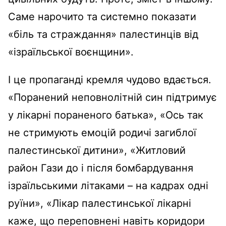
Саме нарочито та системно показати
«біль та страждання» палестинців від
«ізраїльської воєнщини».
І це пропаганді кремля чудово вдається.
«Поранений неповнолітній син підтримує
у лікарні пораненого батька», «Ось так
не стримують емоцій родичі загиблої
палестинської дитини», «Житловий
район Гази до і після бомбардування
ізраїльськими літаками – на кадрах одні
руїни», «Лікар палестинської лікарні
каже, що переповнені навіть коридори