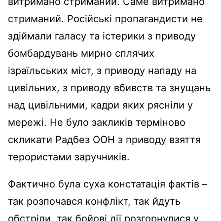
витримано стриманий. Саме витримано
стриманий. Російські пропагандисти не
здіймали галасу та істерики з приводу
бомбардувань мирно сплячих
ізраїльських міст, з приводу нападу на
цивільних, з приводу вбивств та знущань
над цивільними, кадри яких рясніли у
мережі. Не було закликів терміново
скликати Радбез ООН з приводу взяття
терористами заручників.
Фактично була суха констатація фактів –
так розпочався конфлікт, так йдуть
обстріли, так бойові дії розгорнулися у