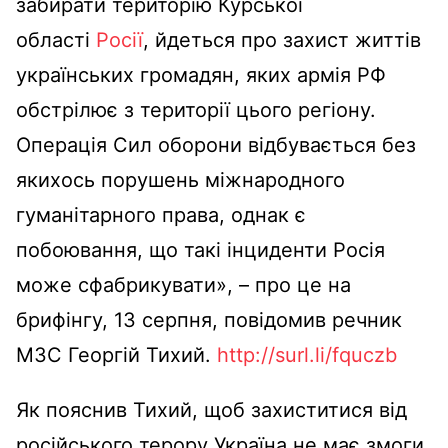
забирати територію Курської
області
Росії
, йдеться про захист життів
українських громадян, яких армія РФ
обстрілює з території цього регіону.
Операція Сил оборони відбувається без
якихось порушень міжнародного
гуманітарного права, однак є
побоювання, що такі інциденти Росія
може сфабрикувати», – про це на
брифінгу, 13 серпня, повідомив речник
МЗС Георгій Тихий.
http://surl.li/fquczb
Як пояснив Тихий, щоб захиститися від
російського терору Україна не має змоги