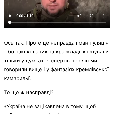
Ось так. Проте це неправда і маніпуляція
– бо такі «плани» та «расклады» існували
тільки у думках експертів про які ми
говорили вище і у фантазіях кремлівської
камарильї.
То що ж насправді?
«Україна не зацікавлена в тому, щоб