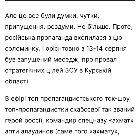
Але це все були думки, чутки,
припущення, роздуми. Не більше. Проте,
російська пропаганда вхопилася з цю
соломинку. І орієнтовно з 13-14 серпня
був запущений меседж, про провал
стратегічних цілей ЗСУ в Курській
області.
В ефірі топ пропагандистського ток-шоу
топ-пропагандистки скабєєвої так званий
герой россії, командир спецназу «ахмат»
апти алаудинов (саме того «ахмату»,