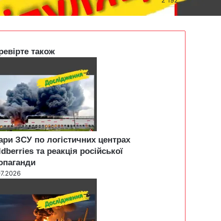
ревірте також
ари ЗСУ по логістичних центрах
ldberries та реакція російської
опаганди
07.2026