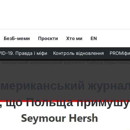
БезБ-меми
Проєкти
Хто ми
EN
ID-19. Правда і міфи
Контроль відновлення
PROМіф
 скандальний американський журналіст Сеймур Херш поши
американський журнал
 що Польща примушує