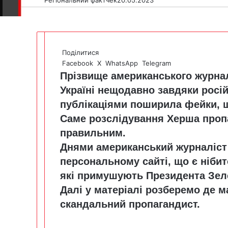
Поділитися
Facebook
X
WhatsApp
Telegram
Прізвище американського журна
Україні нещодавно завдяки росій
публікаціями поширила фейки, що
Саме розслідування Херша проп
правильним.
Днями американський журналіст
персональному сайті, що є нібит
які примушують Президента Зеле
Далі у матеріалі розберемо де 
скандальний пропагандист.