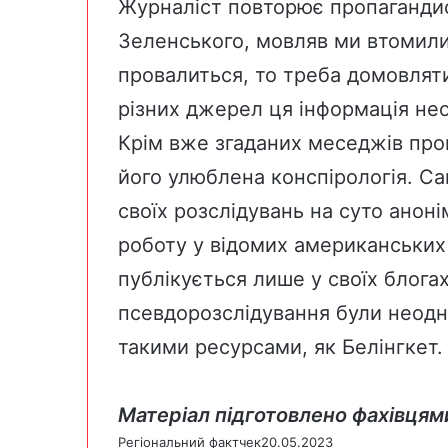
Журналіст повторює пропагандис
Зеленського, мовляв ми втомили
провалиться, то треба домовлятис
різних джерел ця інформація не
Крім вже згаданих меседжів про
його улюблена конспірологія. С
своїх розслідувань на суто ано
роботу у відомих американських 
публікується лише у своїх блогах
псевдорозслідування були неодн
такими ресурсами, як Белінгкет.
Матеріал підготовлено фахівцям
Регіональний фактчек
20.05.2023