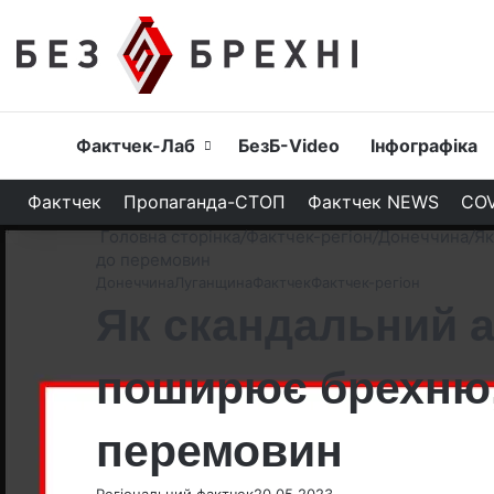
Головна
Фактчек-Лаб
БезБ-Video
Інфографіка
Фактчек
Пропаганда-СТОП
Фактчек NEWS
COV
Головна сторінка
/
Фактчек-регіон
/
Донеччина
/
Як
до перемовин
Донеччина
Луганщина
Фактчек
Фактчек-регіон
Як скандальний 
поширює брехню,
перемовин
Регіональний фактчек
20.05.2023