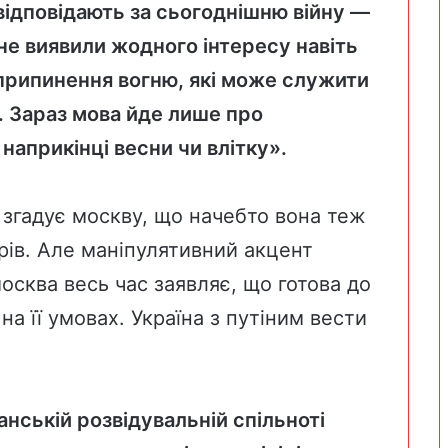
 відповідають за сьогоднішню війну —
 не виявили жодного інтересу навіть
припинення вогню, які може служити
. Зараз мова йде лише про
наприкінці весни чи влітку».
 згадує москву, що начебто вона теж
рів. Але маніпулятивний акцент
осква весь час заявляє, що готова до
а її умовах. Україна з путіним вести
ській розвідувальній спільноті