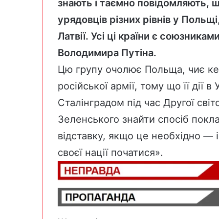
знають і таємно повідомляють, щ
урядовців різних рівнів у Польщі,
Латвії. Усі ці країни є союзник
Володимира Путіна.
Цю групу очолює Польща, чиє ке
російської армії, тому що її дії в
Сталінградом під час Другої світ
Зеленського знайти спосіб поклас
відставку, якщо це необхідно — 
своєї нації початися».