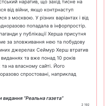
тський наратив, що захід тисне на
ся від війни, якщо контрнаступ
я з москвою. У різних варіантах і від
одноразово попадала в інфорпростір.
паганди у публікації Херша присутня
аме за зловживання нею та побудову
німних джерелах Сеймур Херш втратив
виданнях та вже понад 10 років
 та на власному сайті. Його
оразово спростовані, наприклад
и видання “Реальна газета”
2 192