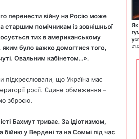
о перенести війну на Росію може
Як
а старшим помічникам із зовнішньої
гу
стосується тих в американському
ус
21.
, яким було важко домогтися того,
почуті. Овальним кабінетом…».
и підкреслювали, що Україна має
ериторії росії. Єдине обмеження –
ою зброєю.
сті Бахмут триває. За ідіотизмом,
а бійню у Вердені та на Соммі під час