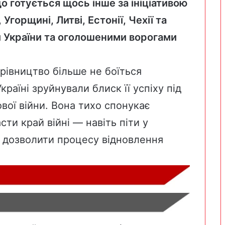
о готується щось інше за ініціативою
 Угорщині, Литві, Естонії, Чехії та
ами України та оголошеними ворогами
рівництво більше не боїться
 Україні зруйнували блиск її успіху під
ової війни. Вона тихо спонукає
ти край війні — навіть піти у
і дозволити процесу відновлення