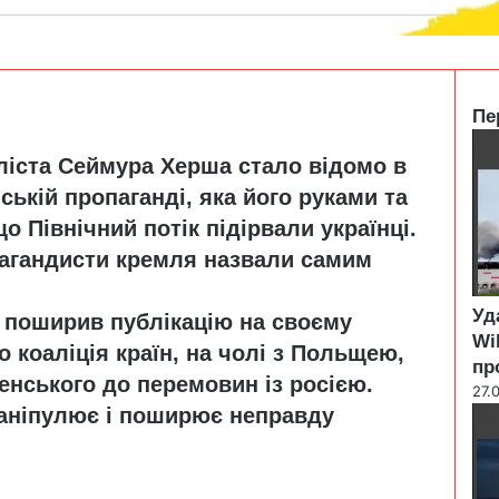
Пе
C
ліста Сеймура Херша стало відомо в
l
o
ській пропаганді, яка його руками та
s
 Північний потік підірвали українці.
e
агандисти кремля назвали самим
Уд
 поширив публікацію на своєму
Wi
о коаліція країн, на чолі з Польщею,
пр
нського до перемовин із росією.
27.
маніпулює і поширює неправду