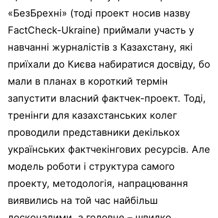
«БезБрехні» (тоді проект носив назву
FactCheck-Ukraine) приймали участь у
навчанні журналістів з Казахстану, які
приїхали до Києва набиратися досвіду, бо
мали в планах в короткий термін
запустити власний фактчек-проект. Тоді,
тренінги для казахстанських колег
проводили представники декількох
українських фактчекінгових ресурсів. Але
модель роботи і структура самого
проекту, методологія, напрацювання
виявились на той час найбільш
досконалими, а головне – швидко