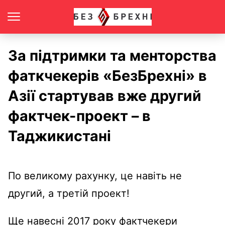
За підтримки та менторства
фаткчекерів «БезБрехні» в
Азії стартував вже другий
фактчек-проект – в
Таджикистані
По великому рахунку, це навіть не
другий, а третій проект!
Ще навесні 2017 року фактчекери