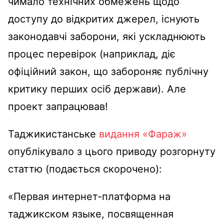
чимало технічних обмежень щодо
доступу до відкритих джерел, існують
законодавчі заборони, які ускладнюють
процес перевірок (наприклад, діє
офіційний закон, що забороняє публічну
критику перших осіб держави). Але
проект запрацював!
Таджикистанське
видання «Фараж»
опублікувало з цього приводу розгорнуту
статтю (подається скорочено):
«Первая интернет-платформа на
таджикском языке, посвященная