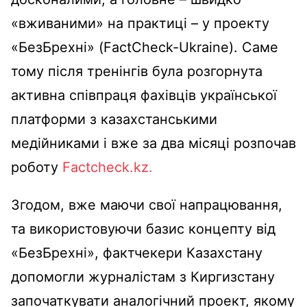
«вживаними» на практиці – у проекту
«БезБрехні» (FactCheck-Ukraine). Саме
тому після тренінгів була розгорнута
активна співпраця фахівців української
платформи з казахстанськими
медійниками і вже за два місяці розпочав
роботу
Factcheck.kz.
Згодом, вже маючи свої напрацювання,
та використовуючи базис концепту від
«БезБрехні», фактчекери Казахстану
допомогли журналістам з Киргизстану
започаткувати аналогічний проект, якому