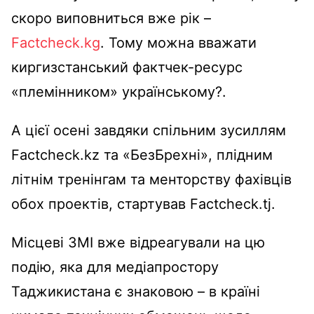
скоро виповниться вже рік –
Factcheck.kg
. Тому можна вважати
киргизстанський фактчек-ресурс
«племінником» українському?.
А цієї осені завдяки спільним зусиллям
Factcheck.kz та «БезБрехні», плідним
літнім тренінгам та менторству фахівців
обох проектів, стартував Factcheck.tj.
Місцеві ЗМІ вже відреагували на цю
подію, яка для медіапростору
Таджикистана є знаковою – в країні