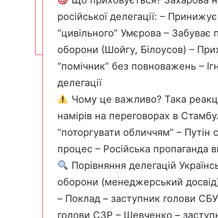
російської делегації: – Принижу
“цивільного” Умєрова – Забуває 
оборони (Шойгу, Білоусов) – Пр
“помічник” без повноважень – Іг
делегації
Чому це важливо? Така реакці
намірів на переговорах в Стамбу
“поторгувати обличчям” – Путін 
процес – Російська пропаганда в
Порівняння делегацій Українсь
оборони (менеджерський досвід
– Поклад – заступник голови СБУ
голови СЗР – Шевченко – заступ