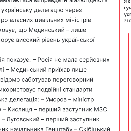
Як
гу
є українську делегацію через
ус
про власних цивільних міністрів
21.
иховує, що Мединський – лише
норує високий рівень української
я показує: – Росія не мала серйозних
лі – Мединський приїхав лише
свідомо саботував переговорний
икористовує подвійні стандарти
ка делегація: – Умєров – міністр
) – Кислиця – перший заступник МЗС
 – Луговський – перший заступник
ник начальника Генштабу – Скібіцький