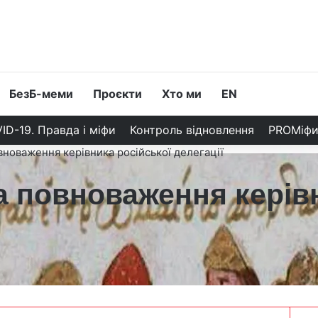
БезБ-меми
Проєкти
Хто ми
EN
ID-19. Правда і міфи
Контроль відновлення
PROМіф
новаження керівника російської делегації
 повноваження керівн