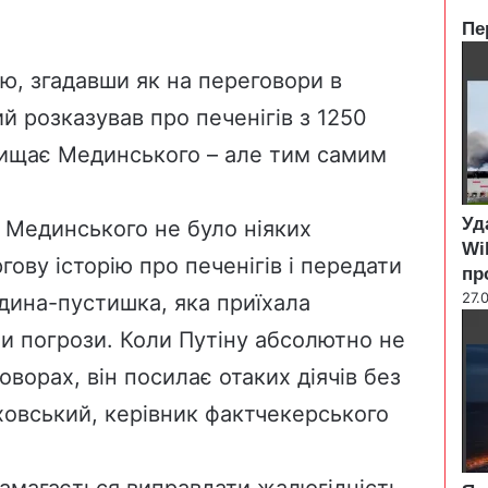
Пе
C
l
ю, згадавши як на переговори в
o
й розказував про печенігів з 1250
s
e
ахищає Мединського – але тим самим
Уд
 Мединського не було ніяких
Wi
ову історію про печенігів і передати
пр
27.
дина-пустишка, яка приїхала
и погрози. Коли Путіну абсолютно не
оворах, він посилає отаких діячів без
овський, керівник фактчекерського
амагається виправдати жалюгідність