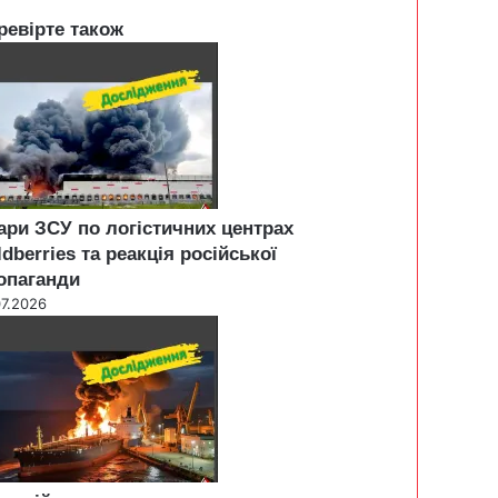
ревірте також
ари ЗСУ по логістичних центрах
ldberries та реакція російської
опаганди
07.2026