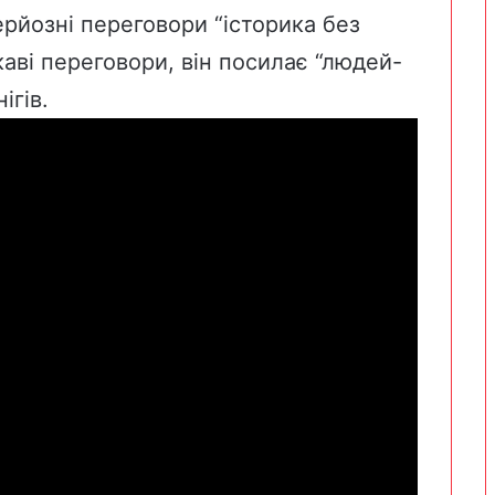
ерйозні переговори “історика без
каві переговори, він посилає “людей-
ігів.