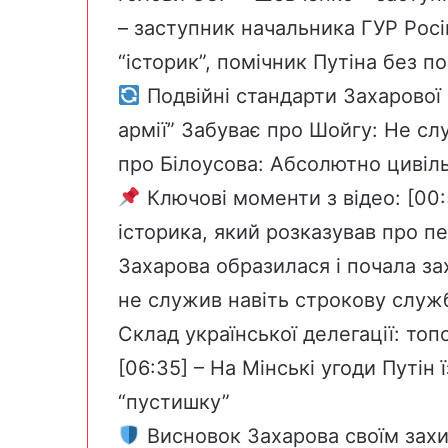
– заступник начальника ГУР Росі
“історик”, помічник Путіна без 
Подвійні стандарти Захарової
армії” Забуває про Шойгу: Не с
про Білоусова: Абсолютно цивіл
Ключові моменти з відео: [00:
історика, який розказував про печ
Захарова образилася і почала з
не служив навіть строкову служб
Склад української делегації: то
[06:35] – На Мінські угоди Путін
“пустишку”
Висновок Захарова своїм зах