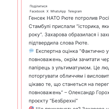
Поділитися
Facebook
X
WhatsApp
Telegram
Генсек НАТО Рюте потролив Росі
Стамбулі прислали “історика, яки
року”. Захарова образилася і з
підтвердила слова Рюте.
Експертна оцінка “Фактично у
повноважень, окрім зачитати черг
папірець з ультиматумом. Це лю
поторгувати обличчям і висловит
цікаво те, що станеться на перег
повноважень” – Олександр Горох
проєкту “БезБрехні”
Що приховується? Захарова н