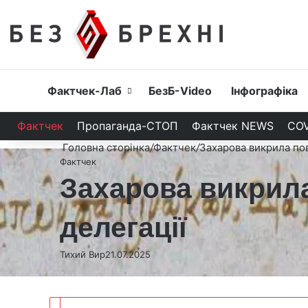
Головна
Фактчек-Лаб
БезБ-Video
Інфографіка
Фактчек
Пропаганда-СТОП
Фактчек NEWS
COV
Головна сторінка
/
Фактчек
/
Захарова викрила пов
Фактчек
Захарова викрила
делегації
Тихий Вир
21.07.2025