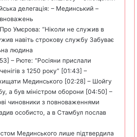
йська делегація: – Мединський –
повноважень
 Про Умєрова: “Ніколи не служив в
лужив навіть строкову службу Забуває
ьна людина
53] – Рюте: “Росіяни прислали
енігів з 1250 року” [01:43] –
ахищати Мединського [02:28] – Шойгу
у, а був міністром оборони [04:50] –
пові чиновники з повноваженнями
 їздив особисто, а в Стамбул послав
истом Мединського лише підтвердила