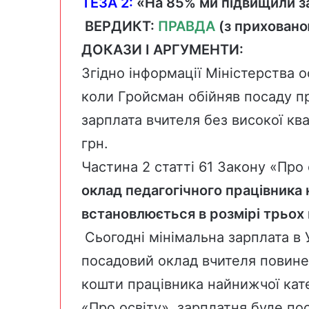
ТЕЗА 2:
«На 85% ми підвищили за
ВЕРДИКТ:
ПРАВДА
(з прихован
ДОКАЗИ І АРГУМЕНТИ:
Згідно
інформації
Міністерства ос
коли Гройсман обійняв посаду пр
зарплата вчителя без високої кв
грн.
Частина 2 статті 61 Закону
«Про 
оклад педагогічного працівника н
встановлюється в розмірі трьох 
Сьогодні мінімальна зарплата в 
посадовий оклад вчителя повинен
кошти працівника найнижчої кате
«Про освіту», зарплатня буде
по