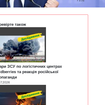
ревірте також
ари ЗСУ по логістичних центрах
ldberries та реакція російської
опаганди
07.2026