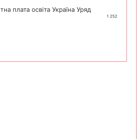
ітна плата
освіта
Україна
Уряд
1 252