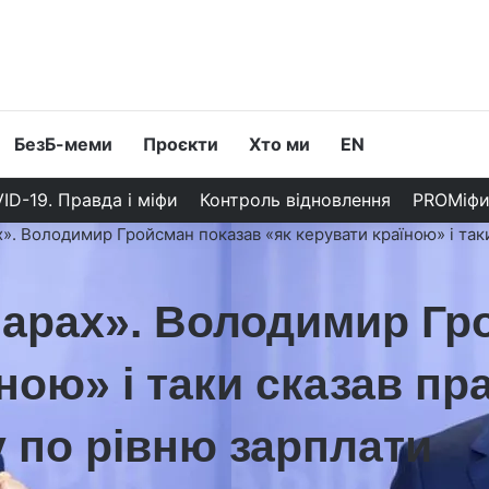
БезБ-меми
Проєкти
Хто ми
EN
ID-19. Правда і міфи
Контроль відновлення
PROМіф
». Володимир Гройсман показав «як керувати країною» і так
ларах». Володимир Гр
ною» і таки сказав пр
 по рівню зарплати