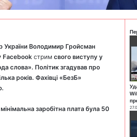
Пе
C
l
тр України Володимир Гройсман
o
у
Facebook
стрим
свого виступу у
s
e
да слова». Політик згадував про
лька років. Фахівці «БезБ»
Уд
ю.
Wi
пр
27.
мінімальна заробітна плата була 50