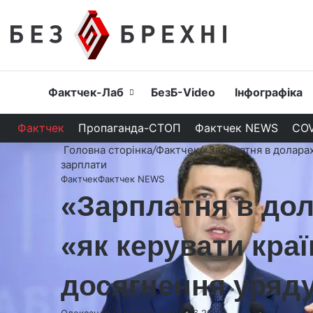
Головна
Фактчек-Лаб
БезБ-Video
Інфографіка
Фактчек
Пропаганда-СТОП
Фактчек NEWS
COV
Головна сторінка
/
Фактчек
/
«Зарплатня в доларах
зарплати
Фактчек
Фактчек NEWS
«Зарплатня в до
«як керувати краї
досягнення уряду
Олександр Гороховський
14.06.2019