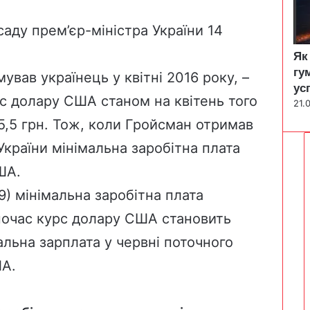
саду
прем’єр-міністра України 14
Як
гу
ував українець у квітні 2016 року, –
ус
рс долару США станом на квітень того
21.
,5 грн. Тож, коли Гройсман отримав
країни мінімальна заробітна плата
ША.
9) мінімальна заробітна плата
дночас курс долару США
становить
альна зарплата у червні поточного
ША.