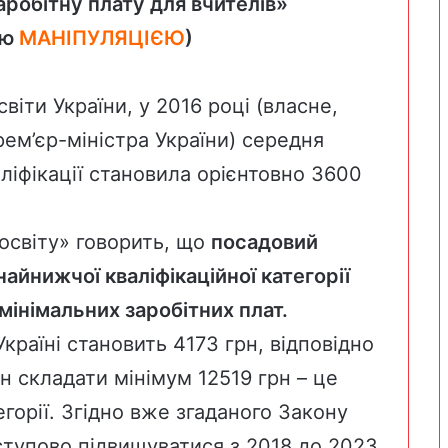
робітну плату для вчителів»
ою
МАНІПУЛЯЦІЄЮ
)
віти України, у 2016 році (власне,
ем’єр-міністра України) середня
аліфікації становила орієнтовно 3600
освіту» говорить, що
посадовий
айнижчої кваліфікаційної категорії
мінімальних заробітних плат
.
Україні
становить
4173 грн, відповідно
 складати мінімум 12519 грн – це
горії. Згідно вже згаданого
Закону
ступово
підвищуватися з 2018 до 2023