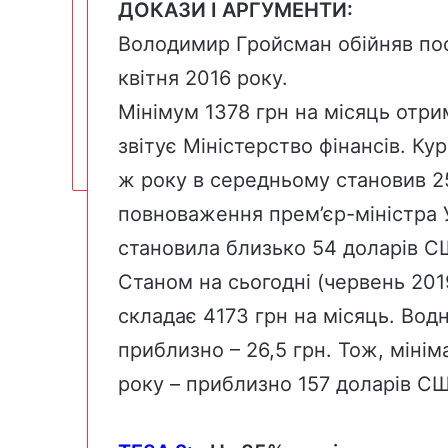
ДОКАЗИ І АРГУМЕНТИ:
Володимир Гройсман
обійняв по
квітня 2016 року.
Мінімум 1378 грн на місяць отрим
звітує
Міністерство фінансів. Ку
ж року в середньому
становив
25
повноваження прем’єр-міністра У
становила близько 54 доларів С
Станом на сьогодні (червень 201
складає
4173 грн на місяць. Во
приблизно – 26,5 грн. Тож, мінім
року – приблизно 157 доларів С