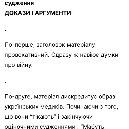
судження
ДОКАЗИ І АРГУМЕНТИ:
.
По-перше
, заголовок
матеріалу
провокативний
.
Одразу
ж
навіює
думки
про
війну
.
.
По-друге
,
матеріал
дискредитує
образ
українських
медиків
.
Починаючи
з того,
що
вони “
тікають
” і
закінчуючи
оціночними
судженнями
:
“
Мабуть
,