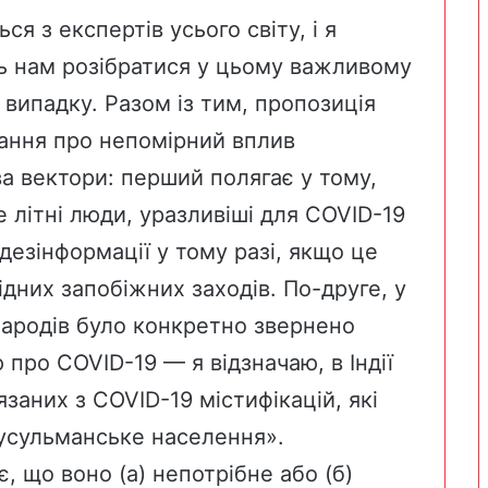
ся з експертів усього світу, і я
ь нам розібратися у цьому важливому
випадку. Разом із тим, пропозиція
ання про непомірний вплив
ва вектори: перший полягає у тому,
е літні люди, уразливіші для COVID-19
ї дезінформації у тому разі, якщо це
ідних запобіжних заходів. По-друге, у
 народів було конкретно звернено
 про COVID-19 — я відзначаю, в Індії
язаних з COVID-19
містифікацій
, які
усульманське населення».
є, що воно (а) непотрібне або (б)