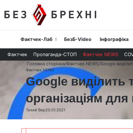
Головна
Фактчек-Лаб
БезБ-Video
Інфографіка
Фактчек
Пропаганда-СТОП
Фактчек NEWS
COV
Головна сторінка
/
Фактчек NEWS
/
Google виділит
Фактчек NEWS
Google виділить 
організаціям для
Тихий Вир
20.01.2021