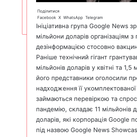
Поділитися
Facebook
X
WhatsApp
Telegram
Ініціативна група Google News
зр
мільйони доларів організаціям
з 
дезінформацією стосовно вакцин
Раніше технічний гігант грантув
мільйонів доларів у квітні
та
1,5 
його представники оголосили про
надходження її
укомплектованої
займаються перевіркою та спрос
пандемію, складає 11 мільйонів 
доларів, які корпорація Google 
під назвою Google News Showcas