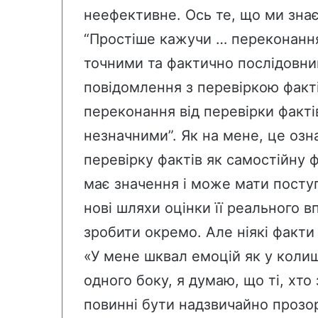
неефективне. Ось те, що ми зна
“Простіше кажучи … переконання
точними та фактично послідовни
повідомлення з перевіркою факті
переконання від перевірки факті
незначними”. Як на мене, це озн
перевірку фактів як самостійну 
має значення і може мати поступ
нові шляхи оцінки її реального 
зробити окремо. Але ніякі факти в
«У мене шквал емоцій як у колиш
одного боку, я думаю, що ті, хто
повинні бути надзвичайно прозор