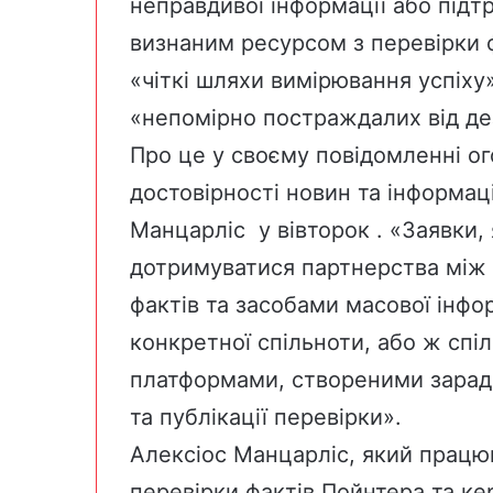
неправдивої інформації або під
визнаним ресурсом з перевірки 
«чіткі шляхи вимірювання успіху»
«непомірно постраждалих від дез
Про це у своєму
повідомленні
ог
достовірності новин та інформац
Манцарліс
у вівторок . «Заявки,
дотримуватися партнерства між
фактів та засобами масової інфор
конкретної спільноти, або ж спіл
платформами, створеними заради
та публікації перевірки».
Алексіос Манцарліс, який прац
перевірки фактів Пойнтера
та к