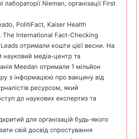
 лабораторії Nieman, організації
First
eado
,
PolitiFact
,
Kaiser Health
,
The International Fact-Checking
 Leads
отримали кошти цієї весни. На
й науковий медіа-центр
та
панія
Meedan
отримали 1 мільйон
ру з інформацією про вакцину від
рналістів ресурсом, який
ступ до наукових експертиз та
дкритий для організацій будь-якого
вати свій досвід спростування