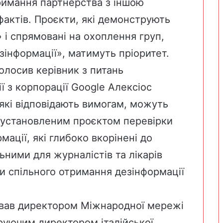
тримання партнерства з іншою
фактів. Проєкти, які демонструють
 і спрямовані на охоплення груп,
інформації», матимуть пріоритет.
олосив керівник з питань
ії з корпорації Google
Алексіос
 які відповідають вимогам, можуть
 установленим проєктом перевірки
мації, які глибоко вкорінені до
ьними для журналістів та лікарів
 спільного отримання дезінформації
ював директором
Міжнародної мережі
еруючим директором
італійської