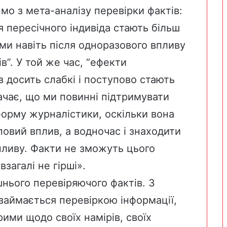
ємо з
мета-аналізу перевірки фактів
:
 пересічного індивіда стають більш
ми навіть після одноразового впливу
в”. У той же час, “ефекти
в досить слабкі і поступово стають
ачає, що ми повинні підтримувати
форму журналістики, оскільки вона
овий вплив, а водночас і знаходити
впливу. Факти не зможуть цього
загалі не гірші».
нього перевіряючого фактів. З
 займається перевіркою інформації,
ими щодо своїх намірів, своїх