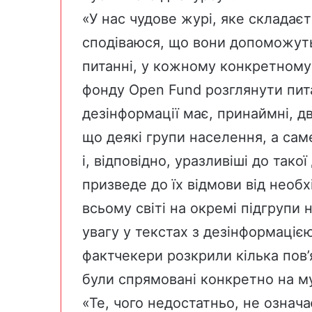
«У нас чудове журі, яке складаєть
сподіваюся, що вони допоможут
питанні, у кожному конкретному 
фонду Open Fund розглянути пит
дезінформації має, принаймні, д
що деякі групи населення, а сам
і, відповідно, уразливіші до тако
призведе до їх відмови від необх
всьому світі на окремі підгрупи
увагу у текстах з дезінформацією
фактчекери розкрили
кілька
пов’
були спрямовані конкретно на м
«Те, чого недостатньо, не означа