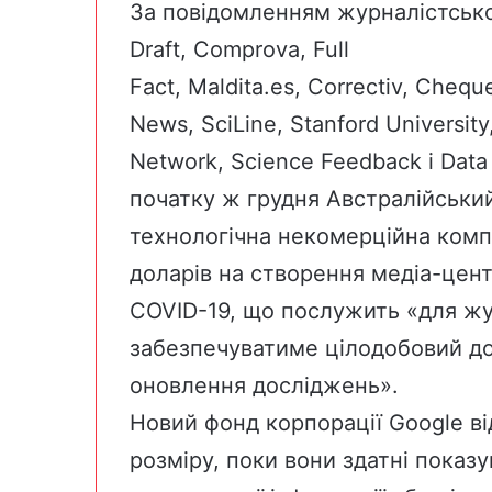
За
повідомленням
журналістської
Draft
,
Comprova
,
Full
Fac
t,
Maldita.es
,
Correctiv
,
Chequ
News
,
SciLine
,
Stanford University
Network
,
Science Feedback
і
Data
початку ж грудня
Австралійськи
технологічна некомерційна ком
доларів на створення
медіа-цент
COVID-19
, що послужить «для жу
забезпечуватиме цілодобовий до
оновлення досліджень».
Новий фонд корпорації Google
ві
розміру, поки вони здатні показу