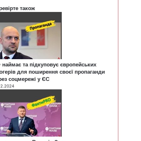
ревірте також
 наймає та підкуповує європейських
огерів для поширення своєї пропаганди
рез соцмережі у ЄС
12.2024