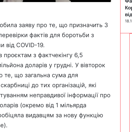
Фа
Ко
ві
18.
обила заяву про те, що призначить 3
перевірки фактів для боротьби з
и від COVID-19.
ав проєктам з фактчекінгу
6,5
мільйона доларів у грудні
. У вівторок
 те, що загальна сума для
 скарбниці
до тих організацій, які
туванням неправдивої інформації про
доларів (окремо від
1 мільярда
пообіцяла видавцям
за нову функцію
e)
.