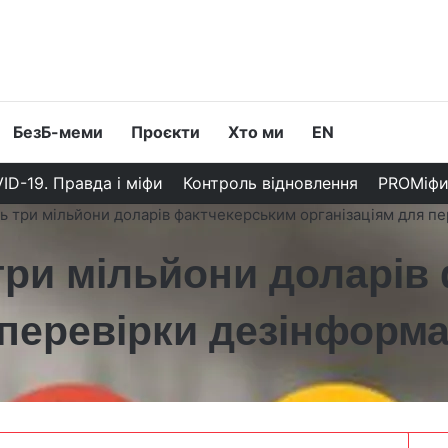
БезБ-меми
Проєкти
Хто ми
EN
ID-19. Правда і міфи
Контроль відновлення
PROМіф
ь три мільйони доларів фактчекерським організаціям для пе
три мільйони доларів
 перевірки дезінформа