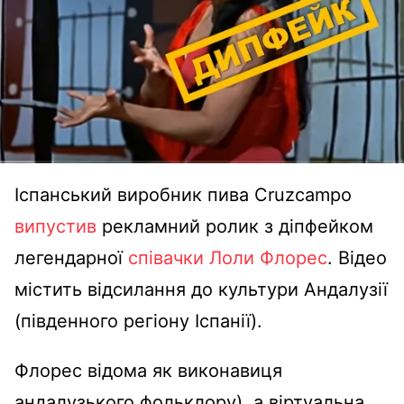
Іспанський виробник пива Cruzcampo
випустив
рекламний ролик з діпфейком
легендарної
співачки Лоли Флорес
. Відео
містить відсилання до культури Андалузії
(південного регіону Іспанії).
Флорес відома як виконавиця
андалузького фольклору), а віртуальна