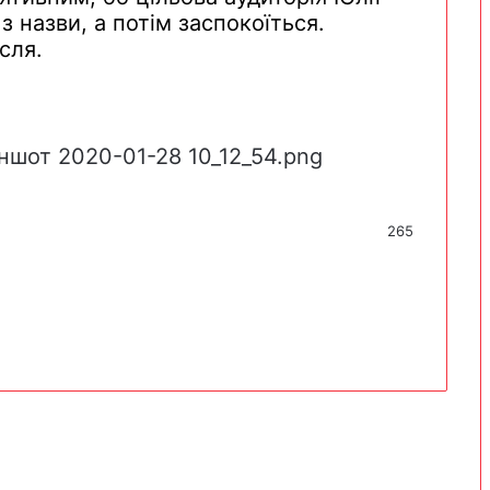
з
назви
, а
потім
заспокоїться
.
ісля
.
265