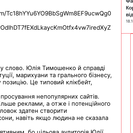
Фа
Ко
ві
18.
у слово.
Юлія
Тимошенко й
справді
туції
,
марихуани
та
грального
бізнесу
,
у
позицію
.
Це
типовий
клікбейт
,
я
просування
непопулярних
сайтів
.
ільше
реклами
, а
отже
і
потенційного
оловок
здатен
створити
сони
,
навіть
якщо
людина
не сказала
лятивним
,
бо
цільова
аудиторія
Юлії