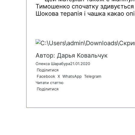
Тимошенко
спочатку
здивується
Шокова
терапія
і чашка какао
оп
Автор: Дарья Ковальчук
Олекса Шарабура
21.01.2020
Поділитися
Facebook
X
WhatsApp
Telegram
Читати статтю
Поділитися
F
X
W
T
V
P
a
h
e
i
r
c
a
l
b
i
e
t
e
e
n
b
s
g
r
t
o
A
r
o
p
a