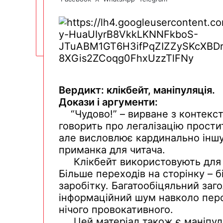
Вердикт:
клікбейт
,
маніпуляція
.
Докази
і
аргументи
:
“Чудово!” –
вирване
з контекст
говорить про
легалізацію
прости
але
висловлює
кардинально
інш
приманка для
читача
.
Клікбейт
використовують
дл
Більше
переходів
на
сторінку
–
б
заробітку
.
Багатообіцяльний
заг
інформаційний
шум
навколо
пер
нічого
провокативного
.
Цей
матеріал
також
є
маніпу