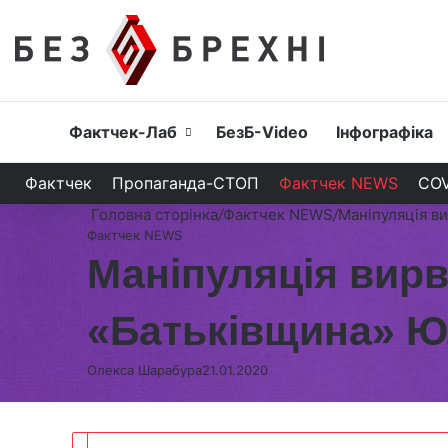
Головна
Фактчек-Лаб
БезБ-Video
Інфографіка
Фактчек
Пропаганда-СТОП
Фактчек NEWS
COV
Головна сторінка
/
Фактчек NEWS
/
Маніпуляція в
Фактчек NEWS
Маніпуляція вирв
«Батьківщина» Ю
Олекса Шарабура
21.01.2020