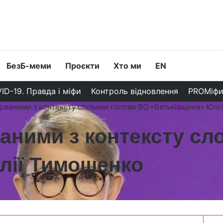
БезБ-меми
Проєкти
Хто ми
EN
ID-19. Правда і міфи
Контроль відновлення
PROМіф
ирваними з контексту словами голови ВО «Батьківщина» Юлі
аними з контексту сл
лії Тимошенко